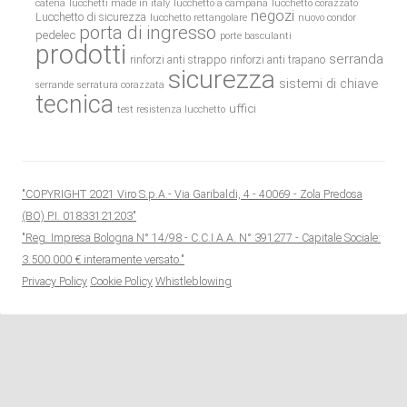
catena
lucchetti made in italy
lucchetto a campana
lucchetto corazzato
negozi
Lucchetto di sicurezza
lucchetto rettangolare
nuovo condor
porta di ingresso
pedelec
porte basculanti
prodotti
serranda
rinforzi anti strappo
rinforzi anti trapano
sicurezza
sistemi di chiave
serrande
serratura corazzata
tecnica
uffici
test resistenza lucchetto
"COPYRIGHT 2021 Viro S.p.A.- Via Garibaldi, 4 - 40069 - Zola Predosa
(BO) P.I. 01833121203"
"Reg. Impresa Bologna N° 14/98 - C.C.I.A.A. N° 391277 - Capitale Sociale:
3.500.000 € interamente versato."
Privacy Policy
Cookie Policy
Whistleblowing