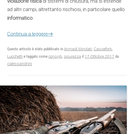
violazione fisica
di sistemi di chiusura, ma si estende
ad altri campi, altrettanto rischiosi, in particolare quello
informatico
.
Continua a leggere
→
Questo articolo è stato pubblicato in
Armadi blindati
,
Casseforti
,
17 Ottobre 2017
Lucchetti
e taggato come
consigli
,
sicurezza
il
da
calessandrini