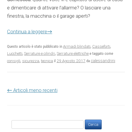
e dimenticare di attivare l’allarme? O lasciare una
finestra, la macchina o il garage aperti?
Continua a leggere
→
Questo articolo è stato pubblicato in
Armadi blindati
,
Casseforti
,
Lucchetti
,
Serrature e cilindri
,
Serrature elettriche
e taggato come
29 Agosto 2017
calessandrini
consigli
,
sicurezza
,
tecnica
il
da
Navigazione articolo
←
Articoli meno recenti
Ricerca
per: