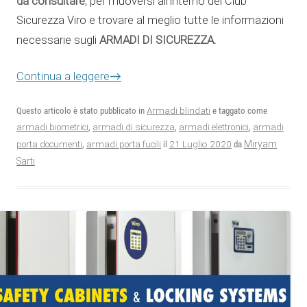
da consultare
, per muoversi all’interno del Club
Sicurezza Viro e trovare al meglio tutte le informazioni
ARMADI DI SICUREZZA.
necessarie sugli
Continua a leggere
→
Questo articolo è stato pubblicato in
Armadi blindati
e taggato come
armadi biometrici
,
armadi di sicurezza
,
armadi elettronici
,
armadi
21 Luglio 2020
Miryam
porta documenti
,
armadi porta fucili
il
da
Sarti