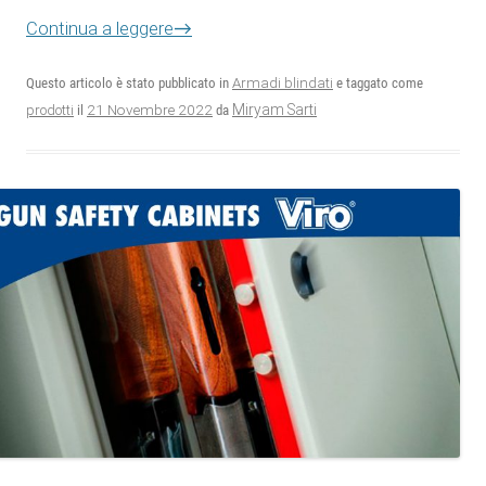
Continua a leggere
→
Questo articolo è stato pubblicato in
Armadi blindati
e taggato come
21 Novembre 2022
Miryam Sarti
prodotti
il
da