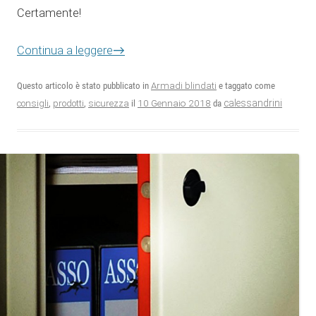
Certamente!
Continua a leggere
→
Questo articolo è stato pubblicato in
Armadi blindati
e taggato come
10 Gennaio 2018
calessandrini
consigli
,
prodotti
,
sicurezza
il
da