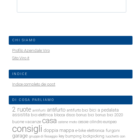
CHI SIAMO
Profilo Aziendale Viro
Sito Viro.it
INDICE
Indice completo dei post
DI COSA PARLIAMO
2 ruote
antifurto
bici a pedalata
antifurto bici
antifurti
assistita
bici elettrica
blocca disco
bonus bici
bonus bici 2020
casa
buone vacanze
cesoie
cilindro europeo
catene moto
consigli
doppia mappa
e-bike
furgoni
elettronica
garage
lockpicking
key bumping
gruppo di fissaggio
lucchetti con