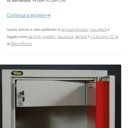
di serrature
, vediamo perché.
Continua a leggere
→
Questo articolo è stato pubblicato in
Armadi blindati
,
Casseforti
e
12 Giugno 2018
taggato come
consigli
,
prodotti
,
sicurezza
,
tecnica
il
Mara Rossi
da