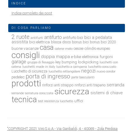
INDICE
Indice completo dei post
DI COSA PARLIAMO
2 ruote
antifurto
bici a pedalata
antifurto bici
antifurti
assistita
bici elettrica
blocca disco
bonus bici
bonus bici 2020
casa
buone vacanze
cesoie
cilindro europeo
catene moto
consigli
doppia mappa
e-bike
furgoni
elettronica
garage
lockpicking
key bumping
gruppo di fissaggio
lucchetti con
catena
lucchetti made in italy
lucchetto a campana
lucchetto corazzato
negozi
Lucchetto di sicurezza
lucchetto rettangolare
nuovo condor
porta di ingresso
pedelec
porte basculanti
prodotti
serranda
rinforzi anti strappo
rinforzi anti trapano
sicurezza
sistemi di chiave
serrande
serratura corazzata
tecnica
uffici
test resistenza lucchetto
"COPYRIGHT 2021 Viro S.p.A.- Via Garibaldi, 4 - 40069 - Zola Predosa