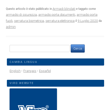
Questo articolo è stato pubblicato in
Armadi blindati
e taggato come
armadio di sicurezza
,
armadio porta documenti
,
armadio porta
9 Luglio 2020
fucili
,
serratura biometrica
,
serratura elettronica
il
da
admin
Ricerca
per:
CAMBIA LINGUA
English
Français
Español
VIRO WEBSITE