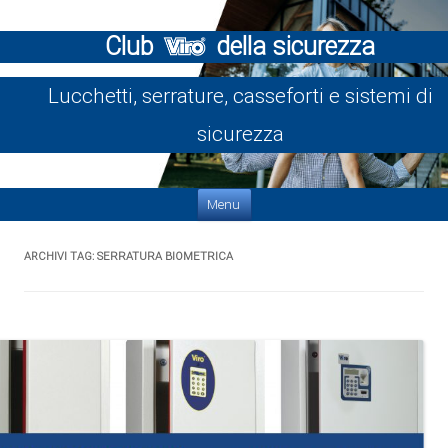
Club
della sicurezza
Lucchetti, serrature, casseforti e sistemi di
sicurezza
Vai al contenuto
Menu
ARCHIVI TAG:
SERRATURA BIOMETRICA