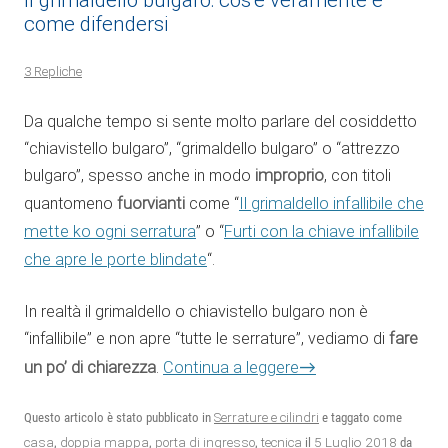
come difendersi
3 Repliche
Da qualche tempo si sente molto parlare del cosiddetto
“chiavistello bulgaro”, “grimaldello bulgaro” o “attrezzo
bulgaro”, spesso anche in modo
improprio
, con titoli
quantomeno
fuorvianti
come “
Il grimaldello infallibile che
mette ko ogni serratura
” o “
Furti con la chiave infallibile
che apre le porte blindate
“.
In realtà il grimaldello o chiavistello bulgaro non è
“infallibile” e non apre “tutte le serrature”, vediamo di
fare
→
un po’ di chiarezza
.
Continua a leggere
Questo articolo è stato pubblicato in
Serrature e cilindri
e taggato come
5 Luglio 2018
casa
,
doppia mappa
,
porta di ingresso
,
tecnica
il
da