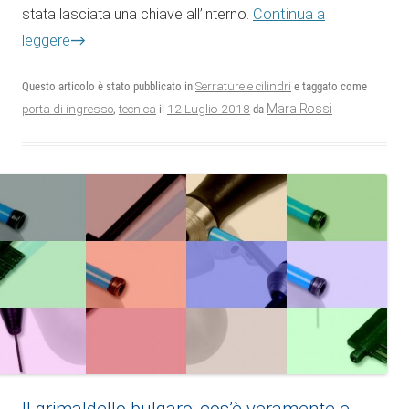
stata lasciata una chiave all’interno.
Continua a
→
leggere
Questo articolo è stato pubblicato in
Serrature e cilindri
e taggato come
12 Luglio 2018
Mara Rossi
porta di ingresso
,
tecnica
il
da
Il grimaldello bulgaro: cos’è veramente e