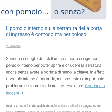
Il pomolo interno sulla serratura della porta
di ingresso è comodo ma pericoloso!
2 Repliche
Spesso si sceglie di installare sulla porta di ingresso un
pomolo interno per poter aprire e chiudere la serratura
anche senza avere a portata di mano la chiave. In effetti
il pomolo interno è
comodo
, ma presenta un importante
problema di sicurezza
da non sottovalutare.
Continua a
→
leggere
Questo articolo è stato pubblicato in
Serrature e cilindri
e taggato come
20 Settembre 2018
Mara
casa
,
consigli
,
porta di ingresso
il
da