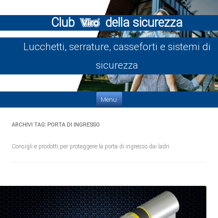
Club
della sicurezza
Lucchetti, serrature, casseforti e sistemi di
sicurezza
Vai al contenuto
Menu
ARCHIVI TAG:
PORTA DI INGRESSO
Consigli e prodotti per proteggere la porta di ingresso dai ladri