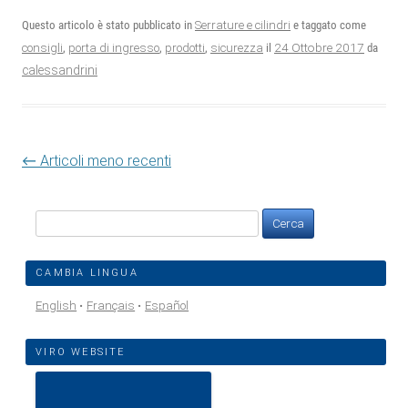
Questo articolo è stato pubblicato in
Serrature e cilindri
e taggato come
24 Ottobre 2017
consigli
,
porta di ingresso
,
prodotti
,
sicurezza
il
da
calessandrini
Navigazione articolo
←
Articoli meno recenti
Ricerca
per:
CAMBIA LINGUA
English
Français
Español
VIRO WEBSITE