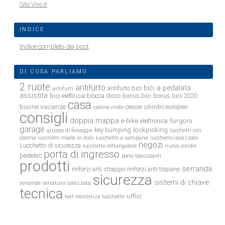
Sito Viro.it
INDICE
Indice completo dei post
DI COSA PARLIAMO
2 ruote
antifurto
bici a pedalata
antifurto bici
antifurti
assistita
bici elettrica
blocca disco
bonus bici
bonus bici 2020
casa
buone vacanze
cesoie
cilindro europeo
catene moto
consigli
doppia mappa
e-bike
furgoni
elettronica
garage
lockpicking
key bumping
gruppo di fissaggio
lucchetti con
catena
lucchetti made in italy
lucchetto a campana
lucchetto corazzato
negozi
Lucchetto di sicurezza
lucchetto rettangolare
nuovo condor
porta di ingresso
pedelec
porte basculanti
prodotti
serranda
rinforzi anti strappo
rinforzi anti trapano
sicurezza
sistemi di chiave
serrande
serratura corazzata
tecnica
uffici
test resistenza lucchetto