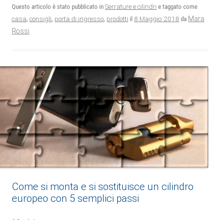
Questo articolo è stato pubblicato in
Serrature e cilindri
e taggato come
8 Maggio 2018
Mara
casa
,
consigli
,
porta di ingresso
,
prodotti
il
da
Rossi
Come si monta e si sostituisce un cilindro
europeo con 5 semplici passi