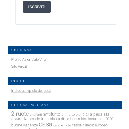
CHI SIAMO
Profilo Aziendale Viro
Sito Viro.it
INDICE
Indice completo dei post
DI COSA PARLIAMO
2 ruote
antifurto
bici a pedalata
antifurto bici
antifurti
assistita
bici elettrica
blocca disco
bonus bici
bonus bici 2020
casa
buone vacanze
cesoie
cilindro europeo
catene moto