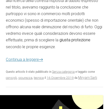
alla ricerca della corretta risposta al dubbio espresso
nel titolo, avevamo raggiunto la conclusione che
purtroppo vi sono in commercio molti prodotti
economici (spesso di importazione orientale) che non
offrono alcuna reale diminuzione del rischio di furto. Oggi
vedremo invece quali considerazioni devono essere
effettuate, prima di scegliere la
giusta protezione
secondo le proprie esigenze.
→
Continua a leggere
Questo articolo è stato pubblicato in
Senza categoria
e taggato come
16 Dicembre 2019
Miryam Sarti
consigli
,
sicurezza
,
tecnica
il
da