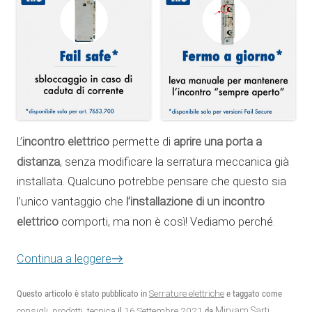
incontro
elettrico
aprire una porta a
L’
permette di
distanza
, senza modificare la serratura meccanica già
installata. Qualcuno potrebbe pensare che questo sia
l’installazione di un incontro
l’unico vantaggio che
elettrico
comporti, ma non è così! Vediamo perché.
→
Continua a leggere
Questo articolo è stato pubblicato in
Serrature elettriche
e taggato come
16 Settembre 2021
Miryam Sarti
consigli
,
prodotti
,
tecnica
il
da