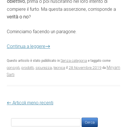
obiettivo
, prima o poi riusciranno nel loro intento di
compiere il furto. Ma questa asserzione, corrisponde a
verità o no
?
Cominciamo facendo un paragone.
→
Continua a leggere
Questo articolo è stato pubblicato in
Senza categoria
e taggato come
28 Novembre 2019
Miryam
consigli
,
prodotti
,
sicurezza
,
tecnica
il
da
Sarti
Navigazione articolo
←
Articoli meno recenti
Ricerca