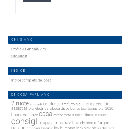
CHI SIAMO
Profilo Aziendale Viro
Sito Viro.it
INDICE
Indice completo dei post
DI COSA PARLIAMO
2 ruote
antifurto
bici a pedalata
antifurto bici
antifurti
assistita
bici elettrica
blocca disco
bonus bici
bonus bici 2020
casa
buone vacanze
cesoie
cilindro europeo
catene moto
consigli
doppia mappa
e-bike
furgoni
elettronica
garage
lockpicking
key bumping
gruppo di fissaggio
lucchetti con