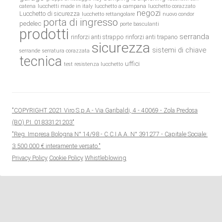
catena
lucchetti made in italy
lucchetto a campana
lucchetto corazzato
negozi
Lucchetto di sicurezza
lucchetto rettangolare
nuovo condor
porta di ingresso
pedelec
porte basculanti
prodotti
serranda
rinforzi anti strappo
rinforzi anti trapano
sicurezza
sistemi di chiave
serrande
serratura corazzata
tecnica
uffici
test resistenza lucchetto
"COPYRIGHT 2021 Viro S.p.A.- Via Garibaldi, 4 - 40069 - Zola Predosa
(BO) P.I. 01833121203"
"Reg. Impresa Bologna N° 14/98 - C.C.I.A.A. N° 391277 - Capitale Sociale:
3.500.000 € interamente versato."
Privacy Policy
Cookie Policy
Whistleblowing