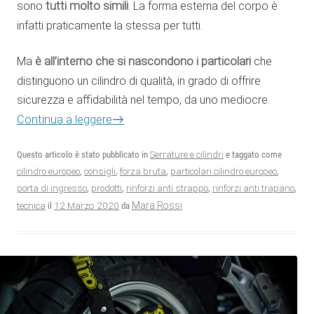
sono
tutti molto simili
. La forma esterna del corpo è
infatti praticamente la stessa per tutti.
Ma
è all’interno che si nascondono i particolari
che
distinguono un cilindro di qualità, in grado di offrire
sicurezza e affidabilità nel tempo, da uno mediocre.
→
Continua a leggere
Questo articolo è stato pubblicato in
Serrature e cilindri
e taggato come
cilindro europeo
,
consigli
,
forza bruta
,
particolari cilindro europeo
,
porta di ingresso
,
prodotti
,
rinforzi anti strappo
,
rinforzi anti trapano
,
12 Marzo 2020
Mara Rossi
tecnica
il
da