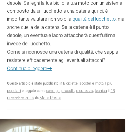
debole. Se leghi la tua bici o la tua moto con un sistema
composto da un lucchetto e una catena quindi, è
importante valutare non solo la
qualità del lucchetto
, ma
anche quella della catena.
Se la catena è il punto
debole, un eventuale ladro attaccherà quest’ultima
invece del lucchetto
.
Come si riconosce una catena di qualità
, che sappia
resistere efficacemente agli eventuali attacchi?
→
Continua a leggere
Questo articolo è stato pubblicato in
Biciclette, scooter e moto
,
I più
19
popolari
e taggato come
consigli
,
prodotti
,
sicurezza
,
tecnica
il
Dicembre 2019
Mara Rossi
da