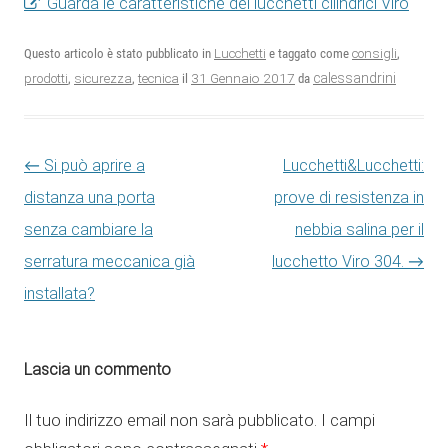
Guarda le caratteristiche dei lucchetti cilindrici Viro
Questo articolo è stato pubblicato in
Lucchetti
e taggato come
consigli
,
31 Gennaio 2017
calessandrini
prodotti
,
sicurezza
,
tecnica
il
da
Navigazione articolo
←
Si può aprire a
Lucchetti&Lucchetti:
distanza una porta
prove di resistenza in
senza cambiare la
nebbia salina per il
serratura meccanica già
lucchetto Viro 304.
→
installata?
Lascia un commento
Il tuo indirizzo email non sarà pubblicato.
I campi