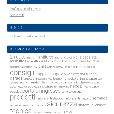
CHI SIAMO
Profilo Aziendale Viro
Sito Viro.it
INDICE
Indice completo dei post
DI COSA PARLIAMO
2 ruote
antifurto
bici a pedalata
antifurto bici
antifurti
assistita
bici elettrica
blocca disco
bonus bici
bonus bici 2020
casa
buone vacanze
cesoie
cilindro europeo
catene moto
consigli
doppia mappa
e-bike
furgoni
elettronica
garage
lockpicking
key bumping
gruppo di fissaggio
lucchetti con
catena
lucchetti made in italy
lucchetto a campana
lucchetto corazzato
negozi
Lucchetto di sicurezza
lucchetto rettangolare
nuovo condor
porta di ingresso
pedelec
porte basculanti
prodotti
serranda
rinforzi anti strappo
rinforzi anti trapano
sicurezza
sistemi di chiave
serrande
serratura corazzata
tecnica
uffici
test resistenza lucchetto