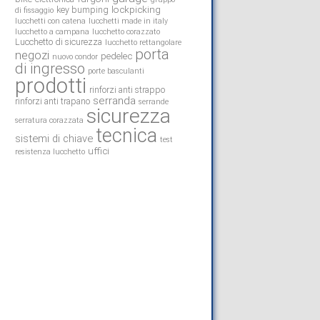
lockpicking
key bumping
di fissaggio
lucchetti con catena
lucchetti made in italy
lucchetto a campana
lucchetto corazzato
Lucchetto di sicurezza
lucchetto rettangolare
porta
negozi
pedelec
nuovo condor
di ingresso
porte basculanti
prodotti
rinforzi anti strappo
serranda
rinforzi anti trapano
serrande
sicurezza
serratura corazzata
tecnica
sistemi di chiave
test
uffici
resistenza lucchetto