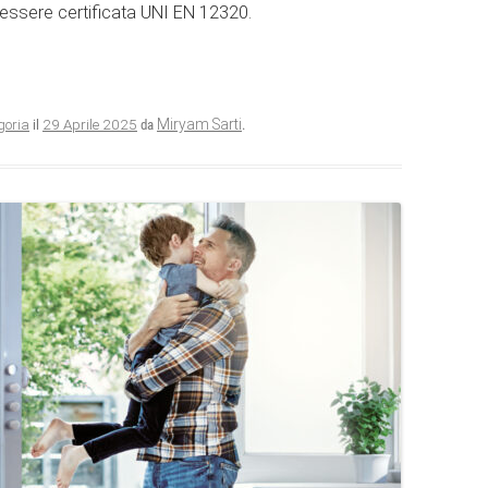
d essere certificata UNI EN 12320.
29 Aprile 2025
Miryam Sarti
goria
il
da
.