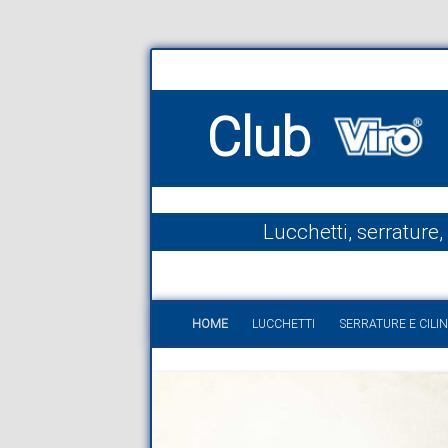
Club
Lucchetti, serrature,
HOME
LUCCHETTI
SERRATURE E CILIN