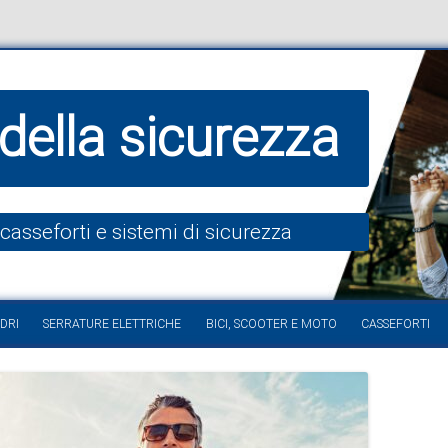
della sicurezza
 casseforti e sistemi di sicurezza
Vai al contenuto
DRI
SERRATURE ELETTRICHE
BICI, SCOOTER E MOTO
CASSEFORTI