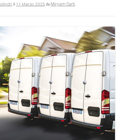
11 Marzo 2025
Miryam Sarti
cilindri
il
da
.