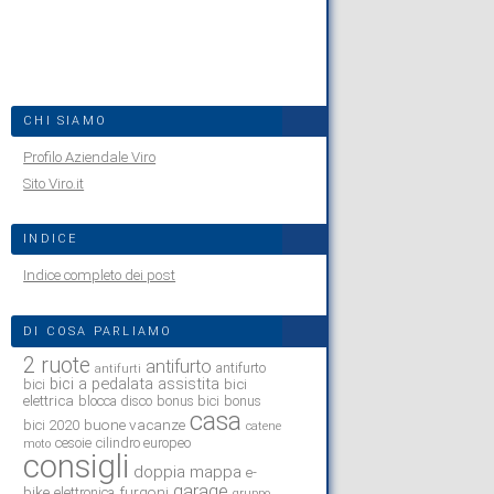
CHI SIAMO
Profilo Aziendale Viro
Sito Viro.it
INDICE
Indice completo dei post
DI COSA PARLIAMO
2 ruote
antifurto
antifurto
antifurti
bici a pedalata assistita
bici
bici
elettrica
blocca disco
bonus bici
bonus
casa
buone vacanze
bici 2020
catene
cesoie
cilindro europeo
moto
consigli
doppia mappa
e-
garage
bike
furgoni
elettronica
gruppo