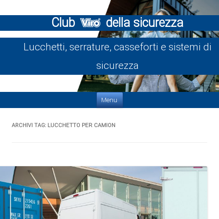
Club
della sicurezza
Lucchetti, serrature, casseforti e sistemi di
sicurezza
Vai al contenuto
Menu
ARCHIVI TAG:
LUCCHETTO PER CAMION