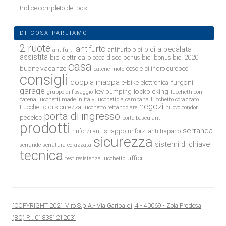
Indice completo dei post
DI COSA PARLIAMO
2 ruote
antifurto
bici a pedalata
antifurto bici
antifurti
assistita
bici elettrica
blocca disco
bonus bici
bonus bici 2020
casa
buone vacanze
cesoie
cilindro europeo
catene moto
consigli
doppia mappa
e-bike
furgoni
elettronica
garage
lockpicking
key bumping
gruppo di fissaggio
lucchetti con
catena
lucchetti made in italy
lucchetto a campana
lucchetto corazzato
negozi
Lucchetto di sicurezza
lucchetto rettangolare
nuovo condor
porta di ingresso
pedelec
porte basculanti
prodotti
serranda
rinforzi anti strappo
rinforzi anti trapano
sicurezza
sistemi di chiave
serrande
serratura corazzata
tecnica
uffici
test resistenza lucchetto
"COPYRIGHT 2021 Viro S.p.A.- Via Garibaldi, 4 - 40069 - Zola Predosa
(BO) P.I. 01833121203"