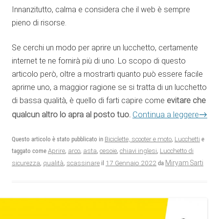
Innanzitutto, calma e considera che il web è sempre
pieno di risorse.
Se cerchi un modo per aprire un lucchetto, certamente
internet te ne fornirà più di uno. Lo scopo di questo
articolo però, oltre a mostrarti quanto può essere facile
aprirne uno, a maggior ragione se si tratta di un lucchetto
di bassa qualità, è quello di farti capire come
evitare che
→
qualcun altro lo apra al posto tuo.
Continua a leggere
Questo articolo è stato pubblicato in
Biciclette, scooter e moto
,
Lucchetti
e
taggato come
Aprire
,
arco
,
asta
,
cesoie
,
chiavi inglesi
,
Lucchetto di
17 Gennaio 2022
Miryam Sarti
sicurezza
,
qualità
,
scassinare
il
da