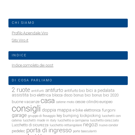
CHI SIAMO
Profilo Aziendale Viro
Sito Viro.it
INDICE
Indice completo dei post
DI COSA PARLIAMO
2 ruote
antifurto
bici a pedalata
antifurto bici
antifurti
assistita
bici elettrica
blocca disco
bonus bici
bonus bici 2020
casa
buone vacanze
cesoie
cilindro europeo
catene moto
consigli
doppia mappa
e-bike
furgoni
elettronica
garage
lockpicking
key bumping
gruppo di fissaggio
lucchetti con
catena
lucchetti made in italy
lucchetto a campana
lucchetto corazzato
negozi
Lucchetto di sicurezza
lucchetto rettangolare
nuovo condor
porta di ingresso
pedelec
porte basculanti