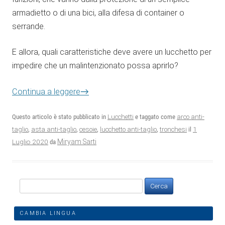
armadietto o di una bici, alla difesa di container o
serrande.
E allora, quali caratteristiche deve avere un lucchetto per
impedire che un malintenzionato possa aprirlo?
→
Continua a leggere
Questo articolo è stato pubblicato in
Lucchetti
e taggato come
arco anti-
1
taglio
,
asta anti-taglio
,
cesoie
,
lucchetto anti-taglio
,
tronchesi
il
Luglio 2020
Miryam Sarti
da
Ricerca
per:
CAMBIA LINGUA