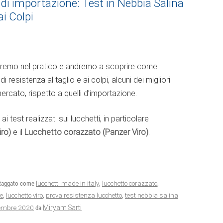
 di importazione: Test in Nebbia Salina
ai Colpi
treremo nel pratico e andremo a scoprire come
i resistenza al taglio e ai colpi, alcuni dei migliori
mercato, rispetto a quelli d’importazione.
 test realizzati sui lucchetti, in particolare
iro)
e il
Lucchetto corazzato (Panzer Viro)
.
taggato come
lucchetti made in italy
,
lucchetto corazzato
,
re
,
lucchetto viro
,
prova resistenza lucchetto
,
test nebbia salina
tembre 2020
Miryam Sarti
da