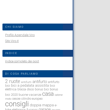
CHI SIAMO
Profilo Aziendale Viro
Sito Viro.it
INDICE
Indice completo dei post
DI COSA PARLIAMO
2 ruote
antifurto
antifurto
antifurti
bici a pedalata assistita
bici
bici
elettrica
blocca disco
bonus bici
bonus
casa
buone vacanze
bici 2020
catene
cesoie
cilindro europeo
moto
consigli
doppia mappa
e-
garage
bike
furgoni
elettronica
gruppo