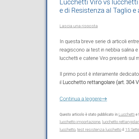
Lucchetti Viro vs lucchetti
e di Resistenza al Taglio e 
Lascia una risposta
In questa breve serie di articoli en
reagiscono ai test in nebbia salina e d
lucchetti e catene Viro presenti sul 
Il primo post è interamente dedicato ai
il
Lucchetto rettangolare (art. 304 V
→
Continua a leggere
Questo articolo è stato pubblicato in
Lucchetti
e 
lucchetto importazione
,
lucchetto rettangola
15 Set
lucchetto
,
test resistenza lucchetto
il