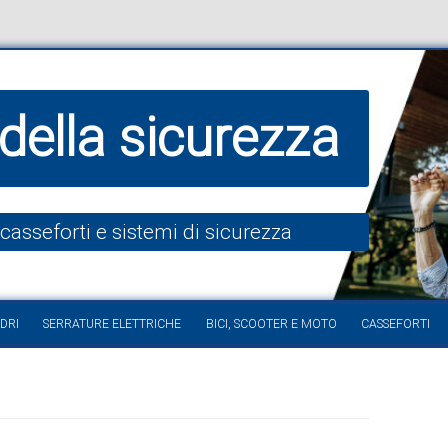
della sicurezza
 casseforti e sistemi di sicurezza
Vai al contenuto
DRI
SERRATURE ELETTRICHE
BICI, SCOOTER E MOTO
CASSEFORTI