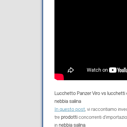
Lucchetto Panzer Viro vs lucchetti co
nebbia salina
In questo post
, vi raccontiamo inve
tre
prodotti
concorrenti d’importazio
in
nebbia salina
.