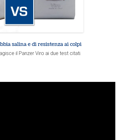
bia salina e di resistenza ai colpi
sce il Panzer Viro ai due test citati.