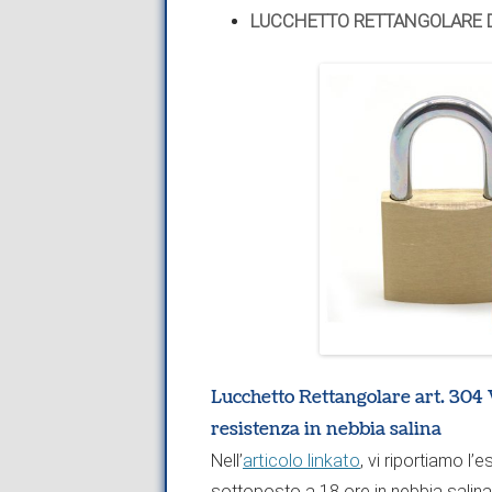
LUCCHETTO RETTANGOLARE DI
Lucchetto Rettangolare art. 304 V
resistenza in nebbia salina
Nell’
articolo linkato
, vi riportiamo l’
sottoposto a 18 ore in nebbia salina