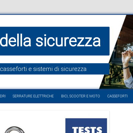
della sicurezza
 casseforti e sistemi di sicurezza
Vai al contenuto
DRI
SERRATURE ELETTRICHE
BICI, SCOOTER E MOTO
CASSEFORTI