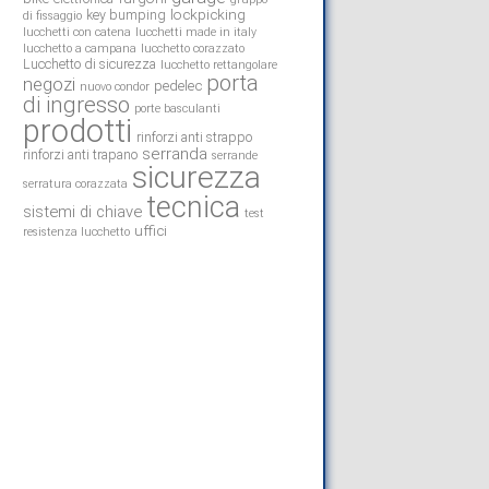
lockpicking
key bumping
di fissaggio
lucchetti con catena
lucchetti made in italy
lucchetto a campana
lucchetto corazzato
Lucchetto di sicurezza
lucchetto rettangolare
porta
negozi
pedelec
nuovo condor
di ingresso
porte basculanti
prodotti
rinforzi anti strappo
serranda
rinforzi anti trapano
serrande
sicurezza
serratura corazzata
tecnica
sistemi di chiave
test
uffici
resistenza lucchetto