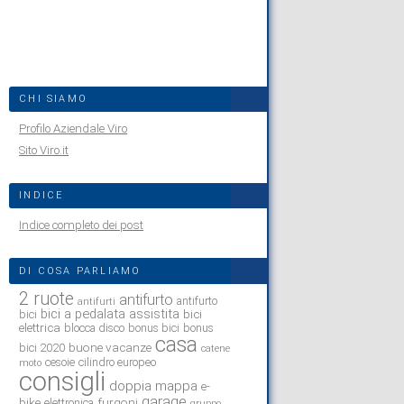
CHI SIAMO
Profilo Aziendale Viro
Sito Viro.it
INDICE
Indice completo dei post
DI COSA PARLIAMO
2 ruote
antifurto
antifurto
antifurti
bici a pedalata assistita
bici
bici
elettrica
blocca disco
bonus bici
bonus
casa
buone vacanze
bici 2020
catene
cesoie
cilindro europeo
moto
consigli
doppia mappa
e-
garage
bike
furgoni
elettronica
gruppo