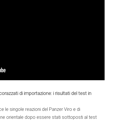
razzati di importazione: i risultati del test in
ce le singole reazioni del Panzer Viro e di
ne orientale dopo essere stati sottoposti al test