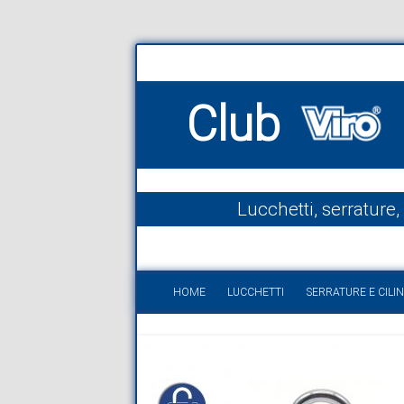
Club
Lucchetti, serrature,
HOME
LUCCHETTI
SERRATURE E CILIN