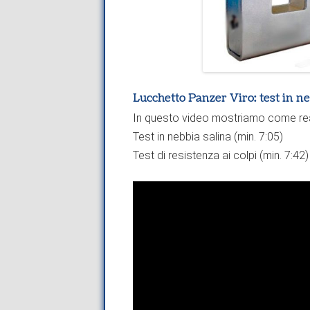
Lucchetto Panzer Viro: test in neb
In questo video mostriamo come reagi
Test in nebbia salina (min. 7:05)
Test di resistenza ai colpi (min. 7:42)