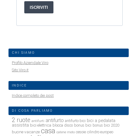
CHI SIAMO
Profilo Aziendale Viro
Sito Viro.it
INDICE
Indice completo dei post
DI COSA PARLIAMO
2 ruote
antifurto
bici a pedalata
antifurto bici
antifurti
assistita
bici elettrica
blocca disco
bonus bici
bonus bici 2020
casa
buone vacanze
cesoie
cilindro europeo
catene moto