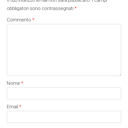
Il tuo indirizzo email non sarà pubblicato.
I campi
obbligatori sono contrassegnati
*
Commento
*
Nome
*
Email
*