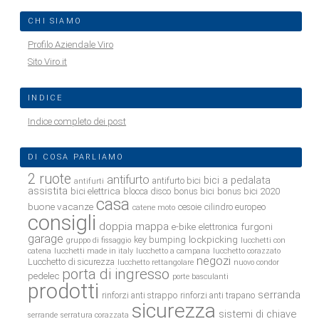
CHI SIAMO
Profilo Aziendale Viro
Sito Viro.it
INDICE
Indice completo dei post
DI COSA PARLIAMO
2 ruote
antifurto
bici a pedalata
antifurto bici
antifurti
assistita
bici elettrica
blocca disco
bonus bici
bonus bici 2020
casa
buone vacanze
cesoie
cilindro europeo
catene moto
consigli
doppia mappa
e-bike
furgoni
elettronica
garage
lockpicking
key bumping
gruppo di fissaggio
lucchetti con
catena
lucchetti made in italy
lucchetto a campana
lucchetto corazzato
negozi
Lucchetto di sicurezza
lucchetto rettangolare
nuovo condor
porta di ingresso
pedelec
porte basculanti
prodotti
serranda
rinforzi anti strappo
rinforzi anti trapano
sicurezza
sistemi di chiave
serrande
serratura corazzata