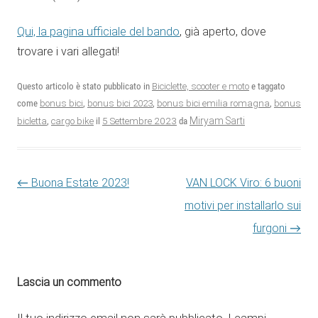
Qui, la pagina ufficiale del bando
, già aperto, dove
trovare i vari allegati!
Questo articolo è stato pubblicato in
Biciclette, scooter e moto
e taggato
come
bonus bici
,
bonus bici 2023
,
bonus bici emilia romagna
,
bonus
5 Settembre 2023
Miryam Sarti
bicletta
,
cargo bike
il
da
Navigazione articolo
←
Buona Estate 2023!
VAN LOCK Viro: 6 buoni
motivi per installarlo sui
furgoni
→
Lascia un commento