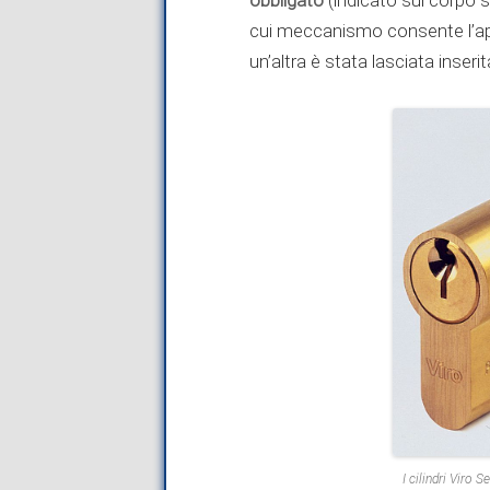
(indicato sul corpo st
cui meccanismo consente l’ape
un’altra è stata lasciata inserit
I cilindri Viro 