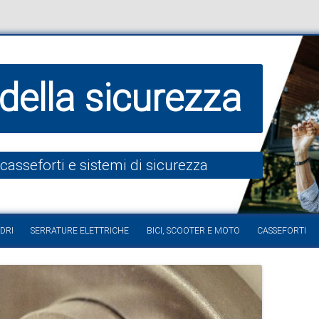
della sicurezza
 casseforti e sistemi di sicurezza
Vai al contenuto
DRI
SERRATURE ELETTRICHE
BICI, SCOOTER E MOTO
CASSEFORTI