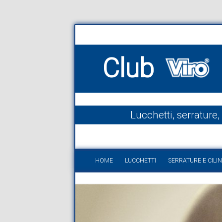
Club
Lucchetti, serrature,
HOME
LUCCHETTI
SERRATURE E CILIN