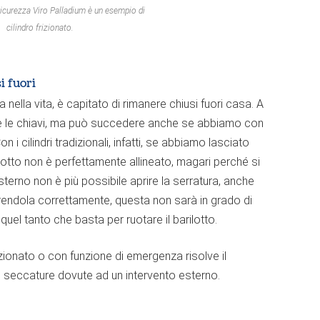
a sicurezza Viro Palladium è un esempio di
cilindro frizionato.
i fuori
 nella vita, è capitato di rimanere chiusi fuori casa. A
e le chiavi, ma può succedere anche se abbiamo con
n i cilindri tradizionali, infatti, se abbiamo lasciato
arilotto non è perfettamente allineato, magari perché si
sterno non è più possibile aprire la serratura, anche
erendola correttamente, questa non sarà in grado di
 quel tanto che basta per ruotare il barilotto.
rizionato o con funzione di emergenza risolve il
le seccature dovute ad un intervento esterno.