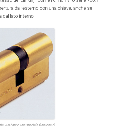
esso dei cilindri)
, come i cilindri Viro serie 700, il
rtura dall’esterno con una chiave, anche se
a dal lato interno.
Serie 700 hanno una speciale funzione di