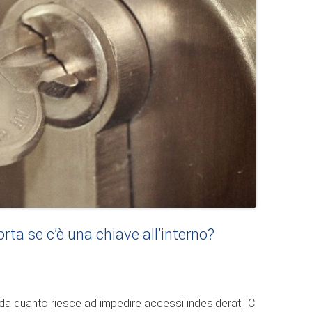
rta se c’è una chiave all’interno?
a da quanto riesce ad impedire accessi indesiderati. Ci