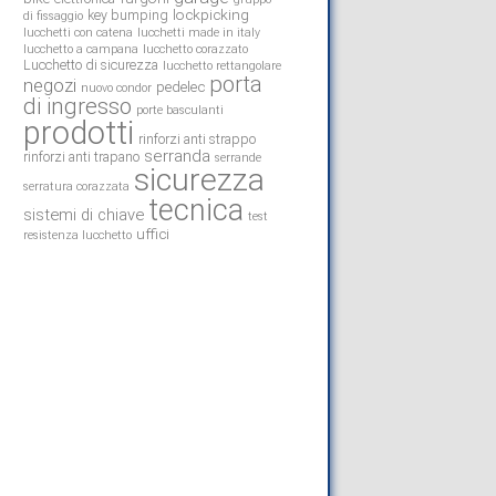
lockpicking
key bumping
di fissaggio
lucchetti con catena
lucchetti made in italy
lucchetto a campana
lucchetto corazzato
Lucchetto di sicurezza
lucchetto rettangolare
porta
negozi
pedelec
nuovo condor
di ingresso
porte basculanti
prodotti
rinforzi anti strappo
serranda
rinforzi anti trapano
serrande
sicurezza
serratura corazzata
tecnica
sistemi di chiave
test
uffici
resistenza lucchetto