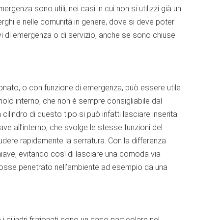
emergenza sono utili, nei casi in cui non si utilizzi già un
erghi e nelle comunità in genere, dove si deve poter
vi di emergenza o di servizio, anche se sono chiuse
ionato, o con funzione di emergenza, può essere utile
molo interno, che non è sempre consigliabile dal
cilindro di questo tipo si può infatti lasciare inserita
ve all’interno, che svolge le stesse funzioni del
dere rapidamente la serratura. Con la differenza
hiave, evitando così di lasciare una comoda via
 fosse penetrato nell’ambiente ad esempio da una
i cilindri frizionati sono un caso particolare nel