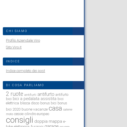
CHI SIAMO
Profilo Aziendale Viro
Sito Viro.it
INDICE
Indice completo dei post
DI COSA PARLIAMO
2 ruote
antifurto
antifurto
antifurti
bici a pedalata assistita
bici
bici
elettrica
blocca disco
bonus bici
bonus
casa
buone vacanze
bici 2020
catene
cesoie
cilindro europeo
moto
consigli
doppia mappa
e-
garage
bike
furgoni
elettronica
gruppo