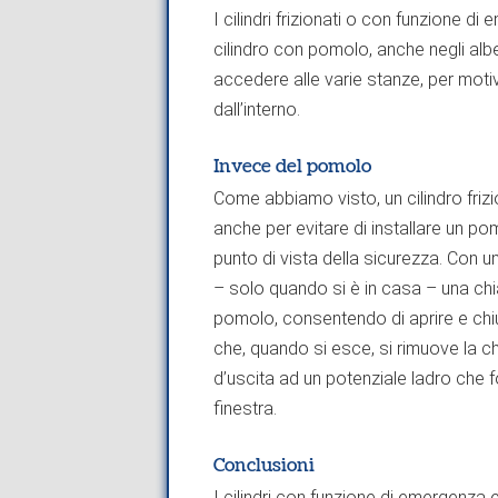
I cilindri frizionati o con funzione di 
cilindro con pomolo, anche negli alb
accedere alle varie stanze, per moti
dall’interno.
Invece del pomolo
Come abbiamo visto, un cilindro friz
anche per evitare di installare un po
punto di vista della sicurezza. Con un 
– solo quando si è in casa – una chia
pomolo, consentendo di aprire e chiu
che, quando si esce, si rimuove la c
d’uscita ad un potenziale ladro che
finestra.
Conclusioni
I cilindri con funzione di emergenza e 