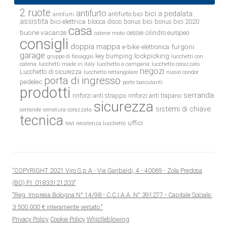
2 ruote
antifurto
bici a pedalata
antifurto bici
antifurti
assistita
bici elettrica
blocca disco
bonus bici
bonus bici 2020
casa
buone vacanze
cesoie
cilindro europeo
catene moto
consigli
doppia mappa
e-bike
furgoni
elettronica
garage
lockpicking
key bumping
gruppo di fissaggio
lucchetti con
catena
lucchetti made in italy
lucchetto a campana
lucchetto corazzato
negozi
Lucchetto di sicurezza
lucchetto rettangolare
nuovo condor
porta di ingresso
pedelec
porte basculanti
prodotti
serranda
rinforzi anti strappo
rinforzi anti trapano
sicurezza
sistemi di chiave
serrande
serratura corazzata
tecnica
uffici
test resistenza lucchetto
"COPYRIGHT 2021 Viro S.p.A.- Via Garibaldi, 4 - 40069 - Zola Predosa
(BO) P.I. 01833121203"
"Reg. Impresa Bologna N° 14/98 - C.C.I.A.A. N° 391277 - Capitale Sociale:
3.500.000 € interamente versato."
Privacy Policy
Cookie Policy
Whistleblowing