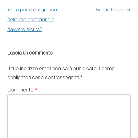
Navigazione articolo
←
La porta di ingresso
Buone Feste!
→
della mia abitazione è
davvero sicura?
Lascia un commento
Il tuo indirizzo email non sarà pubblicato.
I campi
obbligatori sono contrassegnati
*
Commento
*