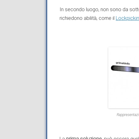
In secondo luogo, non sono da sott
richiedono abilità, come il
Lockpicki
Rappresentazi
La
prima soluzione
, può essere que