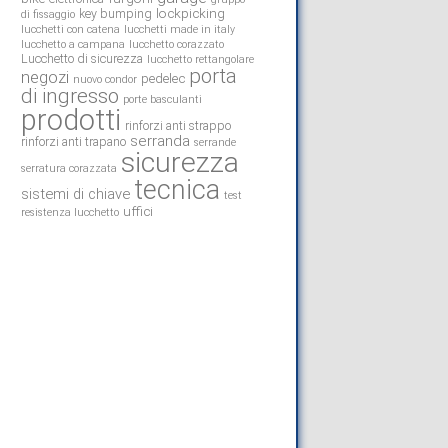
lockpicking
key bumping
di fissaggio
lucchetti con catena
lucchetti made in italy
lucchetto a campana
lucchetto corazzato
Lucchetto di sicurezza
lucchetto rettangolare
porta
negozi
pedelec
nuovo condor
di ingresso
porte basculanti
prodotti
rinforzi anti strappo
serranda
rinforzi anti trapano
serrande
sicurezza
serratura corazzata
tecnica
sistemi di chiave
test
uffici
resistenza lucchetto