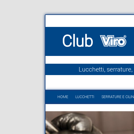
Club
Lucchetti, serrature,
HOME
LUCCHETTI
SERRATURE E CILIN