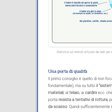
Statistica sui metodi utilizzati dai ladri pe
Una porta di qualità
Il primo consiglio è quello di non foc
fondamentale), ma su tutto
il “siste
materiali
, al
telaio
, ai
cardini
ecc. che
porta
resista a tentativi di rottura
, 
da scasso
. Quindi sufficientemente 