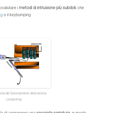
ovalutare i
metodi di intrusione più subdoli
, che
ng
o il keybumping.
one del funzionamento della tecnica
Lockpicking.
lla di aggiungere una
seconda serratura
, in modo