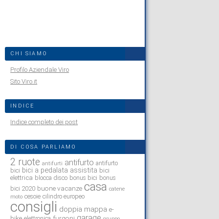
CHI SIAMO
Profilo Aziendale Viro
Sito Viro.it
INDICE
Indice completo dei post
DI COSA PARLIAMO
2 ruote
antifurto
antifurto
antifurti
bici a pedalata assistita
bici
bici
elettrica
blocca disco
bonus bici
bonus
casa
buone vacanze
bici 2020
catene
cesoie
cilindro europeo
moto
consigli
doppia mappa
e-
garage
bike
furgoni
elettronica
gruppo