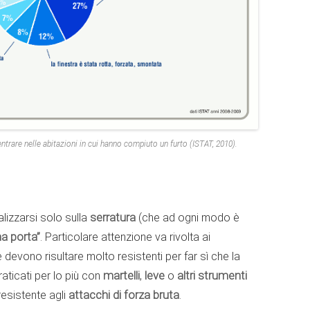
r entrare nelle abitazioni in cui hanno compiuto un furto (ISTAT, 2010).
alizzarsi solo sulla
serratura
(che ad ogni modo è
ma porta”
. Particolare attenzione va rivolta ai
 devono risultare molto resistenti per far sì che la
praticati per lo più con
martelli
,
leve
o
altri strumenti
resistente agli
attacchi di forza bruta
.