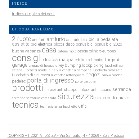
INDICE
Indice completo dei post
DI COSA PARLIAMO
2 ruote
antifurto
bici a pedalata
antifurto bici
antifurti
assistita
bici elettrica
blocca disco
bonus bici
bonus bici 2020
casa
buone vacanze
cesoie
cilindro europeo
catene moto
consigli
doppia mappa
e-bike
furgoni
elettronica
garage
lockpicking
key bumping
gruppo di fissaggio
lucchetti con
catena
lucchetti made in italy
lucchetto a campana
lucchetto corazzato
negozi
Lucchetto di sicurezza
lucchetto rettangolare
nuovo condor
porta di ingresso
pedelec
porte basculanti
prodotti
serranda
rinforzi anti strappo
rinforzi anti trapano
sicurezza
sistemi di chiave
serrande
serratura corazzata
tecnica
uffici
test resistenza lucchetto
"COPYRIGHT 2021 Viro S.p.A.- Via Garibaldi, 4 - 40069 - Zola Predosa