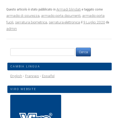
Questo articolo è stato pubblicato in
Armadi blindati
e taggato come
armadio di sicurezza
,
armadio porta documenti
,
armadio porta
9 Luglio 2020
fucili
,
serratura biometrica
,
serratura elettronica
il
da
admin
Ricerca
per:
CAMBIA LINGUA
English
Français
Español
VIRO WEBSITE