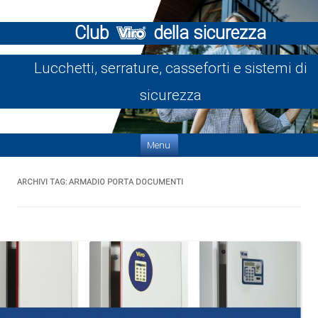
Club
della sicurezza
Lucchetti, serrature, casseforti e sistemi di
sicurezza
Vai al contenuto
Menu
ARCHIVI TAG:
ARMADIO PORTA DOCUMENTI