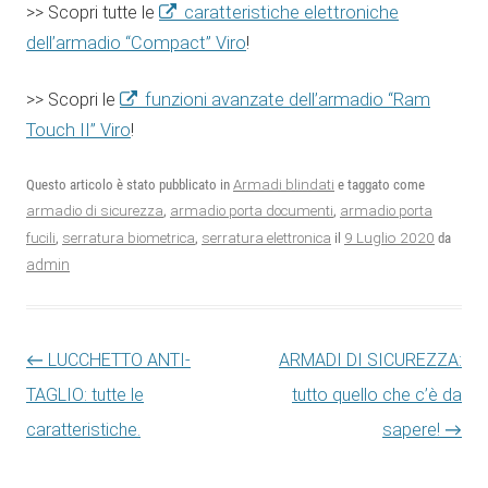
>> Scopri tutte le
caratteristiche elettroniche
dell’armadio “Compact” Viro
!
>> Scopri le
funzioni avanzate dell’armadio “Ram
Touch II” Viro
!
Questo articolo è stato pubblicato in
Armadi blindati
e taggato come
armadio di sicurezza
,
armadio porta documenti
,
armadio porta
9 Luglio 2020
fucili
,
serratura biometrica
,
serratura elettronica
il
da
admin
Navigazione articolo
←
LUCCHETTO ANTI-
ARMADI DI SICUREZZA:
TAGLIO: tutte le
tutto quello che c’è da
caratteristiche.
sapere!
→