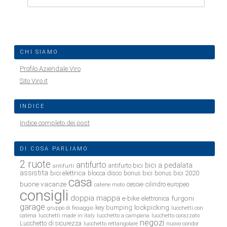
CHI SIAMO
Profilo Aziendale Viro
Sito Viro.it
INDICE
Indice completo dei post
DI COSA PARLIAMO
2 ruote
antifurto
bici a pedalata
antifurto bici
antifurti
assistita
bici elettrica
blocca disco
bonus bici
bonus bici 2020
casa
buone vacanze
cesoie
cilindro europeo
catene moto
consigli
doppia mappa
e-bike
furgoni
elettronica
garage
lockpicking
key bumping
gruppo di fissaggio
lucchetti con
catena
lucchetti made in italy
lucchetto a campana
lucchetto corazzato
negozi
Lucchetto di sicurezza
lucchetto rettangolare
nuovo condor