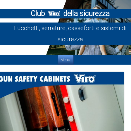
Club
della sicurezza
Lucchetti, serrature, casseforti e sistemi di
sicurezza
Vai al contenuto
Menu