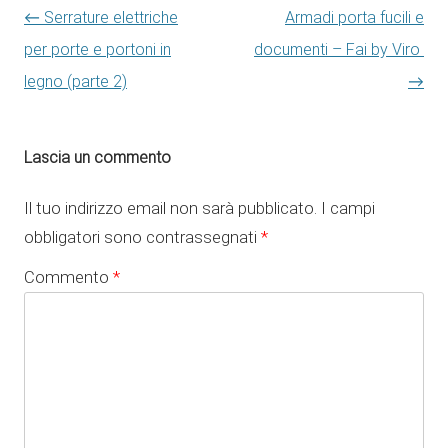
Navigazione articolo
←
Serrature elettriche
Armadi porta fucili e
per porte e portoni in
documenti – Fai by Viro
legno (parte 2)
→
Lascia un commento
Il tuo indirizzo email non sarà pubblicato.
I campi
obbligatori sono contrassegnati
*
Commento
*