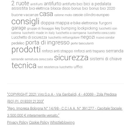
2 ruote
antifurto
bici a pedalata
antifurto bici
antifurti
assistita
bici elettrica
blocca disco
bonus bici
bonus bici 2020
casa
buone vacanze
cesoie
cilindro europeo
catene moto
consigli
doppia mappa
e-bike
furgoni
elettronica
garage
lockpicking
key bumping
gruppo di fissaggio
lucchetti con
catena
lucchetti made in italy
lucchetto a campana
lucchetto corazzato
negozi
Lucchetto di sicurezza
lucchetto rettangolare
nuovo condor
porta di ingresso
pedelec
porte basculanti
prodotti
serranda
rinforzi anti strappo
rinforzi anti trapano
sicurezza
sistemi di chiave
serrande
serratura corazzata
tecnica
uffici
test resistenza lucchetto
"COPYRIGHT 2021 Viro S.p.A.- Via Garibaldi, 4 - 40069 - Zola Predosa
(BO) P.I. 01833121203"
"Reg. Impresa Bologna N° 14/98 - C.C.I.A.A. N° 391277 - Capitale Sociale:
3.500.000 € interamente versato."
Privacy Policy
Cookie Policy
Whistleblowing