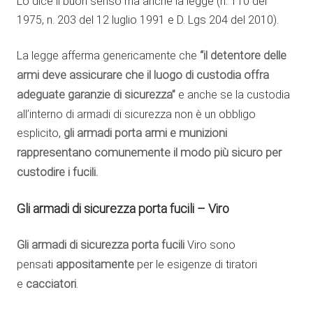
Lo dice il buon senso ma anche la legge (n. 110 del
1975, n. 203 del 12 luglio 1991 e D. Lgs 204 del 2010).
La legge afferma genericamente che
“il detentore delle
armi deve assicurare che il luogo di custodia offra
adeguate garanzie di sicurezza”
e anche se la custodia
all’interno di armadi di sicurezza non è un obbligo
esplicito,
gli armadi porta armi e munizioni
rappresentano comunemente il modo più sicuro per
custodire i fucili.
Gli armadi di sicurezza porta fucili – Viro
Gli armadi di sicurezza porta fucili
Viro sono
pensati
appositamente
per le esigenze di tiratori
e
cacciatori
.