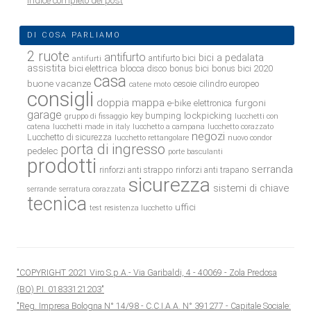
Indice completo dei post
DI COSA PARLIAMO
2 ruote
antifurto
bici a pedalata
antifurto bici
antifurti
assistita
bici elettrica
blocca disco
bonus bici
bonus bici 2020
casa
buone vacanze
cesoie
cilindro europeo
catene moto
consigli
doppia mappa
e-bike
furgoni
elettronica
garage
lockpicking
key bumping
gruppo di fissaggio
lucchetti con
catena
lucchetti made in italy
lucchetto a campana
lucchetto corazzato
negozi
Lucchetto di sicurezza
lucchetto rettangolare
nuovo condor
porta di ingresso
pedelec
porte basculanti
prodotti
serranda
rinforzi anti strappo
rinforzi anti trapano
sicurezza
sistemi di chiave
serrande
serratura corazzata
tecnica
uffici
test resistenza lucchetto
"COPYRIGHT 2021 Viro S.p.A.- Via Garibaldi, 4 - 40069 - Zola Predosa
(BO) P.I. 01833121203"
"Reg. Impresa Bologna N° 14/98 - C.C.I.A.A. N° 391277 - Capitale Sociale: