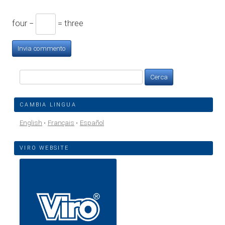
four −
= three
Ricerca
per:
CAMBIA LINGUA
English
Français
Español
VIRO WEBSITE