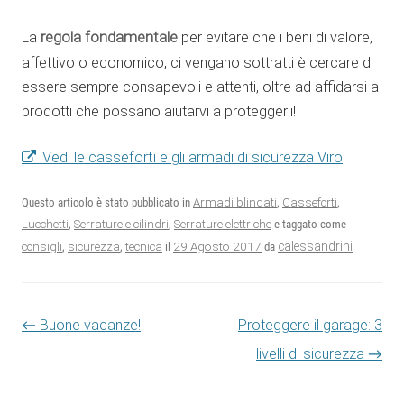
La
regola fondamentale
per evitare che i beni di valore,
affettivo o economico, ci vengano sottratti è cercare di
essere sempre consapevoli e attenti, oltre ad affidarsi a
prodotti che possano aiutarvi a proteggerli!
Vedi le casseforti e gli armadi di sicurezza Viro
Questo articolo è stato pubblicato in
Armadi blindati
,
Casseforti
,
Lucchetti
,
Serrature e cilindri
,
Serrature elettriche
e taggato come
29 Agosto 2017
calessandrini
consigli
,
sicurezza
,
tecnica
il
da
Navigazione articolo
←
Buone vacanze!
Proteggere il garage: 3
livelli di sicurezza
→