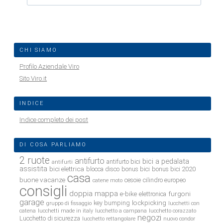
CHI SIAMO
Profilo Aziendale Viro
Sito Viro.it
INDICE
Indice completo dei post
DI COSA PARLIAMO
2 ruote
antifurto
bici a pedalata
antifurto bici
antifurti
assistita
bici elettrica
blocca disco
bonus bici
bonus bici 2020
casa
buone vacanze
cesoie
cilindro europeo
catene moto
consigli
doppia mappa
e-bike
furgoni
elettronica
garage
lockpicking
key bumping
gruppo di fissaggio
lucchetti con
catena
lucchetti made in italy
lucchetto a campana
lucchetto corazzato
negozi
Lucchetto di sicurezza
lucchetto rettangolare
nuovo condor