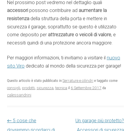
Nel prossimo post vedremo nel dettaglio quali
accessori
possono contribuire ad
aumentare la
resistenza
della struttura della porta e mettere in
sicurezza il garage, soprattutto se questo è utilizzato
come deposito per
attrezzature o veicoli di valore
, e
necessiti quindi di una protezione ancora maggiore.
Per maggiori informazioni, ti invitiamo a visitare il
nuovo
sito Viro
dedicato al mondo della sicurezza per garage!
Questo articolo è stato pubblicato in
Serrature e cilindri
e taggato come
6 Settembre 2017
consigli
,
prodotti
,
sicurezza
,
tecnica
il
da
calessandrini
Navigazione articolo
←
5 cose che
Un garage più protetto?
dovremmo ricordarci di
Accessori di sicurezza