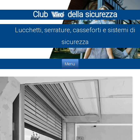
Club
della sicurezza
Lucchetti, serrature, casseforti e sistemi di
sicurezza
Vai al contenuto
Menu