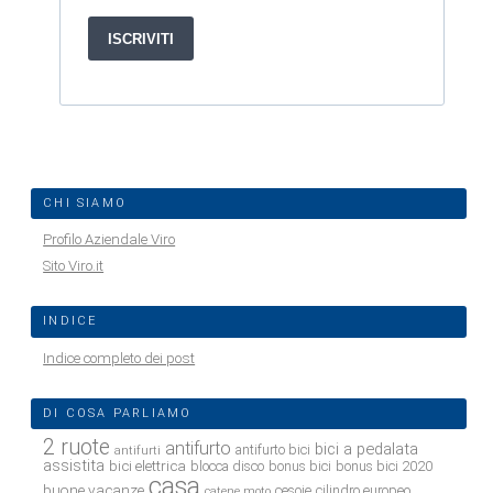
CHI SIAMO
Profilo Aziendale Viro
Sito Viro.it
INDICE
Indice completo dei post
DI COSA PARLIAMO
2 ruote
antifurto
bici a pedalata
antifurto bici
antifurti
assistita
bici elettrica
blocca disco
bonus bici
bonus bici 2020
casa
buone vacanze
cesoie
cilindro europeo
catene moto