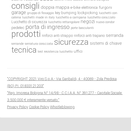
consigli
doppia mappa
e-bike
furgoni
elettronica
garage
lockpicking
key bumping
gruppo di fissaggio
lucchetti con
catena
lucchetti made in italy
lucchetto a campana
lucchetto corazzato
negozi
Lucchetto di sicurezza
lucchetto rettangolare
nuovo condor
porta di ingresso
pedelec
porte basculanti
prodotti
serranda
rinforzi anti strappo
rinforzi anti trapano
sicurezza
sistemi di chiave
serrande
serratura corazzata
tecnica
uffici
test resistenza lucchetto
"COPYRIGHT 2021 Viro S.p.A.- Via Garibaldi, 4 - 40069 - Zola Predosa
(BO) P.I. 01833121203"
"Reg. Impresa Bologna N° 14/98 - C.C.I.A.A. N° 391277 - Capitale Sociale:
3.500.000 € interamente versato."
Privacy Policy
Cookie Policy
Whistleblowing