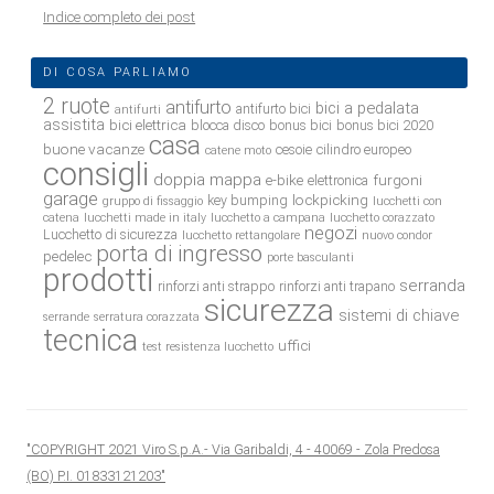
Indice completo dei post
DI COSA PARLIAMO
2 ruote
antifurto
bici a pedalata
antifurto bici
antifurti
assistita
bici elettrica
blocca disco
bonus bici
bonus bici 2020
casa
buone vacanze
cesoie
cilindro europeo
catene moto
consigli
doppia mappa
e-bike
furgoni
elettronica
garage
lockpicking
key bumping
gruppo di fissaggio
lucchetti con
catena
lucchetti made in italy
lucchetto a campana
lucchetto corazzato
negozi
Lucchetto di sicurezza
lucchetto rettangolare
nuovo condor
porta di ingresso
pedelec
porte basculanti
prodotti
serranda
rinforzi anti strappo
rinforzi anti trapano
sicurezza
sistemi di chiave
serrande
serratura corazzata
tecnica
uffici
test resistenza lucchetto
"COPYRIGHT 2021 Viro S.p.A.- Via Garibaldi, 4 - 40069 - Zola Predosa
(BO) P.I. 01833121203"