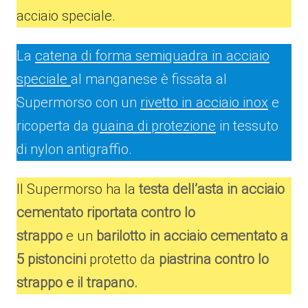
acciaio speciale.
La
catena di forma semiquadra in acciaio
speciale
al manganese è fissata al
Supermorso con un
rivetto in acciaio inox
e
ricoperta da
guaina di protezione
in tessuto
di nylon antigraffio.
Il Supermorso ha la
testa dell’asta in acciaio
cementato riportata contro lo
strappo
e un
barilotto in acciaio cementato a
5 pistoncini
protetto da
piastrina contro lo
strappo e il trapano.