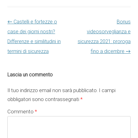
Navigazione articolo
←
Castelli e fortezze o
Bonus
case dei giorni nostri?
videosorveglianza e
Differenze e similitudini in
sicurezza 2021: proroga
termini di sicurezza
fino a dicembre
→
Lascia un commento
Il tuo indirizzo email non sarà pubblicato.
I campi
obbligatori sono contrassegnati
*
Commento
*