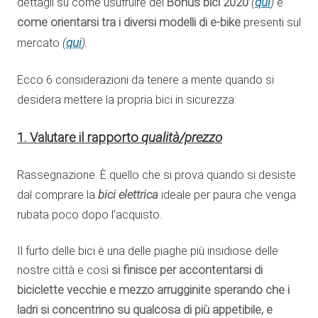
qui
dettagli su come usufruire del
Bonus bici
2020
(
)
e
come orientarsi tra i diversi modelli di e-bike
presenti sul
qui
mercato
(
).
Ecco 6 considerazioni da tenere a mente quando si
desidera mettere la propria bici
in sicurezza:
1. Valutare il rapporto
qualità/prezzo
Rassegnazione. È quello che si prova quando si desiste
bici elettrica
dal comprare la
ideale per paura che venga
rubata poco dopo l’acquisto.
Il furto delle bici è una delle piaghe più insidiose delle
nostre città e così
si finisce per
accontentarsi di
biciclette vecchie e mezzo arrugginite sperando che i
ladri si concentrino su qualcosa di più appetibile, e