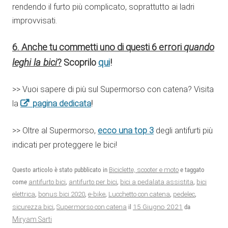
rendendo il furto più complicato, soprattutto ai ladri
improvvisati.
6. Anche tu commetti uno di questi 6 errori
quando
leghi la bici
?
Scoprilo
qui
!
>> Vuoi sapere di più sul Supermorso con catena? Visita
pagina dedicata
la
!
ecco una top 3
>> Oltre al Supermorso,
degli antifurti più
indicati per proteggere le bici!
Questo articolo è stato pubblicato in
Biciclette, scooter e moto
e taggato
come
antifurto bici
,
antifurto per bici
,
bici a pedalata assistita
,
bici
elettrica
,
bonus bici 2020
,
e-bike
,
Lucchetto con catena
,
pedelec
,
15 Giugno 2021
sicurezza bici
,
Supermorso con catena
il
da
Miryam Sarti