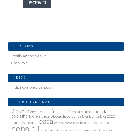
CHI SIAMO
Profilo Aziendale Viro
Sito Viro.it
INDICE
Indice completo dei post
DI COSA PARLIAMO
2 ruote
antifurto
bici a pedalata
antifurto bici
antifurti
assistita
bici elettrica
blocca disco
bonus bici
bonus bici 2020
casa
buone vacanze
cesoie
cilindro europeo
catene moto
consigli
doppia mappa
e-bike
furgoni
elettronica