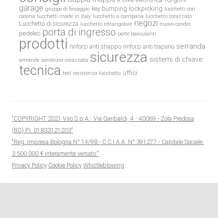
garage
lockpicking
key bumping
gruppo di fissaggio
lucchetti con
catena
lucchetti made in italy
lucchetto a campana
lucchetto corazzato
negozi
Lucchetto di sicurezza
lucchetto rettangolare
nuovo condor
porta di ingresso
pedelec
porte basculanti
prodotti
serranda
rinforzi anti strappo
rinforzi anti trapano
sicurezza
sistemi di chiave
serrande
serratura corazzata
tecnica
uffici
test resistenza lucchetto
"COPYRIGHT 2021 Viro S.p.A.- Via Garibaldi, 4 - 40069 - Zola Predosa
(BO) P.I. 01833121203"
"Reg. Impresa Bologna N° 14/98 - C.C.I.A.A. N° 391277 - Capitale Sociale:
3.500.000 € interamente versato."
Privacy Policy
Cookie Policy
Whistleblowing