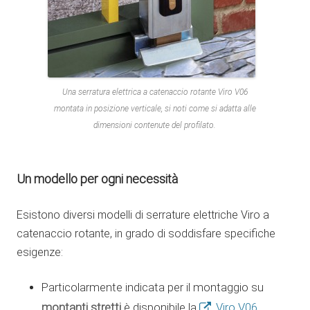
Una serratura elettrica a catenaccio rotante Viro V06
montata in posizione verticale, si noti come si adatta alle
dimensioni contenute del profilato.
Un modello per ogni necessità
Esistono diversi modelli di serrature elettriche Viro a
catenaccio rotante, in grado di soddisfare specifiche
esigenze:
Particolarmente indicata per il montaggio su
montanti stretti
Viro V06
è disponibile la
.