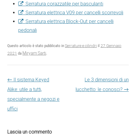
Serratura corazzatile per basculanti
Serratura elettrica V09 per cancelli scorrevoli
Serratura elettrica Block-Out per cancelli
pedonali
27 Gennaio
Questo articolo è stato pubblicato in
Serrature e cilindri
il
2021
Miryam Sarti
da
.
Navigazione articolo
←
Il sistema Keyed
Le 3 dimensioni di un
Alike: utile a tutti,
lucchetto: le conosci?
→
specialmente a negozi e
uffici
Lascia un commento