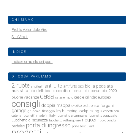
CHI SIAMO
Profilo Aziendale Viro
Sito Viro.it
INDICE
Indice completo dei post
DI COSA PARLIAMO
2 ruote
antifurto
bici a pedalata
antifurto bici
antifurti
assistita
bici elettrica
blocca disco
bonus bici
bonus bici 2020
casa
buone vacanze
cesoie
cilindro europeo
catene moto
consigli
doppia mappa
e-bike
furgoni
elettronica
garage
lockpicking
key bumping
gruppo di fissaggio
lucchetti con
catena
lucchetti made in italy
lucchetto a campana
lucchetto corazzato
negozi
Lucchetto di sicurezza
lucchetto rettangolare
nuovo condor
porta di ingresso
pedelec
porte basculanti
prodotti