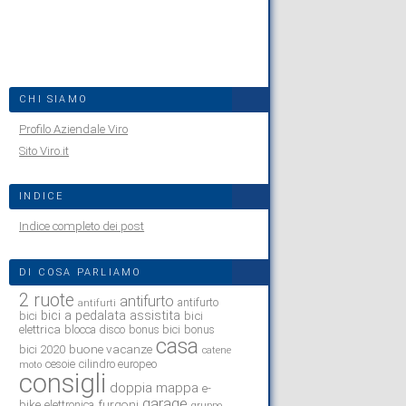
CHI SIAMO
Profilo Aziendale Viro
Sito Viro.it
INDICE
Indice completo dei post
DI COSA PARLIAMO
2 ruote
antifurto
antifurto
antifurti
bici a pedalata assistita
bici
bici
elettrica
blocca disco
bonus bici
bonus
casa
buone vacanze
bici 2020
catene
cesoie
cilindro europeo
moto
consigli
doppia mappa
e-
garage
bike
furgoni
elettronica
gruppo