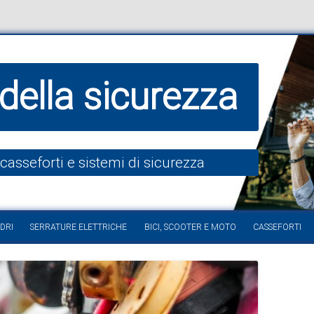
della sicurezza
 casseforti e sistemi di sicurezza
Vai al contenuto
DRI
SERRATURE ELETTRICHE
BICI, SCOOTER E MOTO
CASSEFORTI