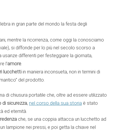
celebra in gran parte del mondo la festa degli
omani, mentre la ricorrenza, come oggi la conosciamo
e), si diffonde per lo più nel secolo scorso a
usanze differenti per festeggiare la giornata,
e l’
amore
.
i lucchetti
in maniera inconsueta, non in termini di
romantico” del prodotto.
ma di chiusura portatile che, oltre ad essere utilizzato
 di sicurezza
,
nel corso della sua storia
è stato
à ed eternità.
redenza
che, se una coppia attacca un lucchetto ad
un lampione nei pressi, e poi getta la chiave nel