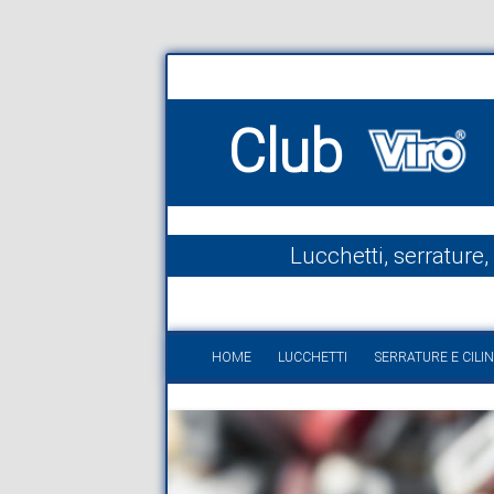
Club
Lucchetti, serrature,
HOME
LUCCHETTI
SERRATURE E CILIN