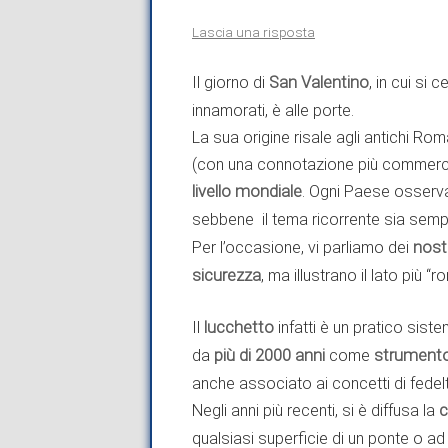
Lascia una risposta
Il giorno di
San Valentino
, in cui si 
innamorati, è alle porte.
La sua origine risale agli antichi R
(con una connotazione più commercial
livello mondiale
. Ogni Paese osserva 
sebbene il tema ricorrente sia sempr
Per l’occasione, vi parliamo dei
nostr
sicurezza
, ma illustrano il lato più “
Il
lucchetto
infatti è un pratico siste
da
più di 2000 anni
come
strumento
anche associato ai concetti di fedelt
Negli anni più recenti, si è diffusa la
c
qualsiasi superficie di un ponte o ad 