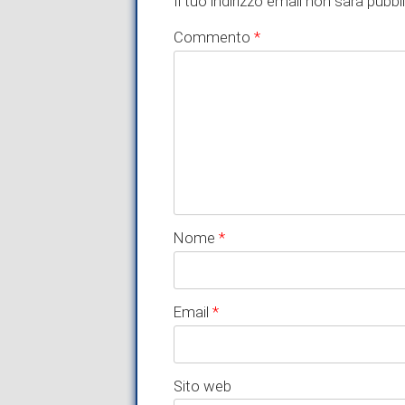
Il tuo indirizzo email non sarà pubbl
Commento
*
Nome
*
Email
*
Sito web