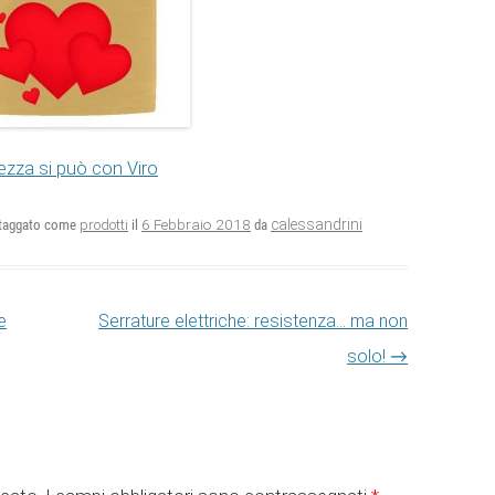
rezza si può con Viro
6 Febbraio 2018
calessandrini
taggato come
prodotti
il
da
e
Serrature elettriche: resistenza… ma non
solo!
→