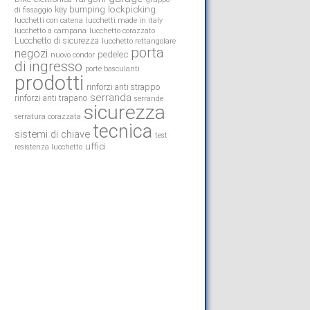
lockpicking
key bumping
di fissaggio
lucchetti con catena
lucchetti made in italy
lucchetto a campana
lucchetto corazzato
Lucchetto di sicurezza
lucchetto rettangolare
porta
negozi
pedelec
nuovo condor
di ingresso
porte basculanti
prodotti
rinforzi anti strappo
serranda
rinforzi anti trapano
serrande
sicurezza
serratura corazzata
tecnica
sistemi di chiave
test
uffici
resistenza lucchetto