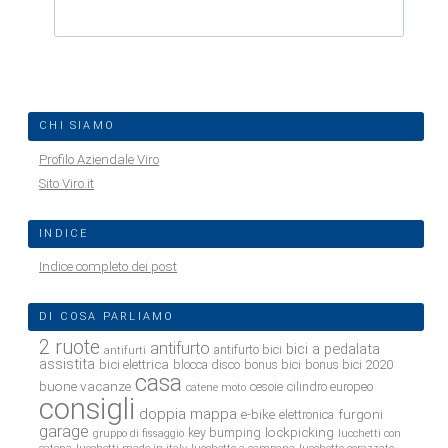
CHI SIAMO
Profilo Aziendale Viro
Sito Viro.it
INDICE
Indice completo dei post
DI COSA PARLIAMO
2 ruote
antifurto
bici a pedalata
antifurto bici
antifurti
assistita
bici elettrica
blocca disco
bonus bici
bonus bici 2020
casa
buone vacanze
cesoie
cilindro europeo
catene moto
consigli
doppia mappa
e-bike
furgoni
elettronica
garage
lockpicking
key bumping
gruppo di fissaggio
lucchetti con