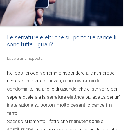
Le serrature elettriche su portoni e cancelli,
sono tutte uguali?
Lascia una risposta
Nel post di oggi vorremmo rispondere alle numerose
richieste da parte di
privati
,
amministratori di
condominio
, ma anche di
aziende
, che ci scrivono per
sapere quale sia la
serratura elettrica
più adatta per un’
installazione
su
portoni molto pesanti
o
cancelli in
ferro
.
Spesso si lamenta il fatto che
manutenzione
o
sostituzione
debbano essere eseguite più del dovuto in