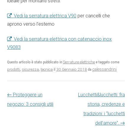
ideale per montanti stretti.
Vedi la serratura elettrica V90
per cancelli che
aprono verso l’esterno
Vedi la serratura elettrica con catenaccio inox
V9083
Questo articolo è stato pubblicato in
Serrature elettriche
e taggato come
30 Gennaio 2018
calessandrini
prodotti
,
sicurezza
,
tecnica
il
da
Navigazione articolo
←
Proteggere un
Lucchetti&lucchetti: fra
negozio: 3 consigli utili
storia, credenze e
tradizioni: i “lucchetti
dell’amore”.
→