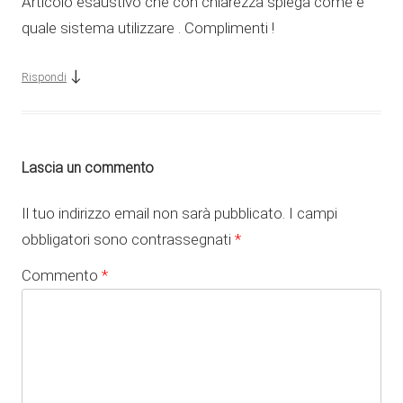
Articolo esaustivo che con chiarezza spiega come e
quale sistema utilizzare . Complimenti !
↓
Rispondi
Lascia un commento
Il tuo indirizzo email non sarà pubblicato.
I campi
obbligatori sono contrassegnati
*
Commento
*