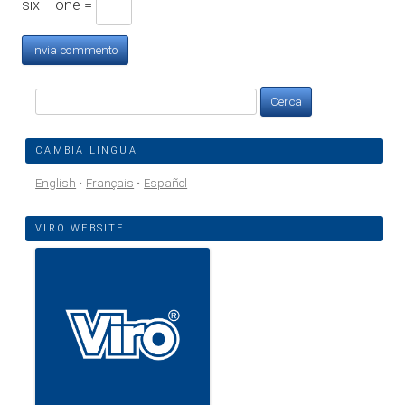
six − one =
Ricerca
per:
CAMBIA LINGUA
English
Français
Español
VIRO WEBSITE