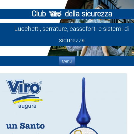
Club
della sicurezza
Lucchetti, serrature, casseforti e sistemi di
sicurezza
Vai al contenuto
Menu