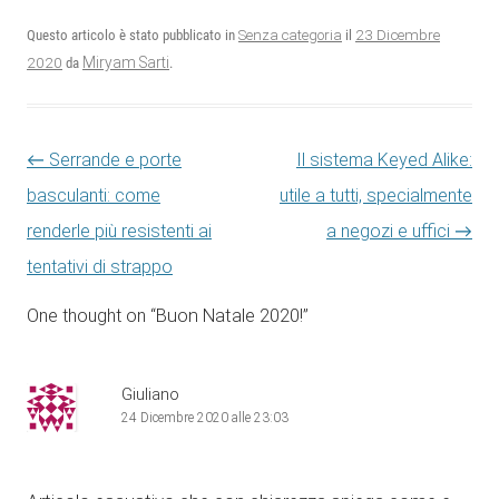
23 Dicembre
Questo articolo è stato pubblicato in
Senza categoria
il
2020
Miryam Sarti
da
.
Navigazione articolo
←
Serrande e porte
Il sistema Keyed Alike:
basculanti: come
utile a tutti, specialmente
renderle più resistenti ai
a negozi e uffici
→
tentativi di strappo
One thought on “
Buon Natale 2020!
”
Giuliano
24 Dicembre 2020 alle 23:03