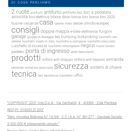
DI COSA PARLIAMO
2 ruote
antifurto
bici a pedalata
antifurto bici
antifurti
assistita
bici elettrica
blocca disco
bonus bici
bonus bici 2020
casa
buone vacanze
cesoie
cilindro europeo
catene moto
consigli
doppia mappa
e-bike
furgoni
elettronica
garage
lockpicking
key bumping
gruppo di fissaggio
lucchetti con
catena
lucchetti made in italy
lucchetto a campana
lucchetto corazzato
negozi
Lucchetto di sicurezza
lucchetto rettangolare
nuovo condor
porta di ingresso
pedelec
porte basculanti
prodotti
serranda
rinforzi anti strappo
rinforzi anti trapano
sicurezza
sistemi di chiave
serrande
serratura corazzata
tecnica
uffici
test resistenza lucchetto
"COPYRIGHT 2021 Viro S.p.A.- Via Garibaldi, 4 - 40069 - Zola Predosa
(BO) P.I. 01833121203"
"Reg. Impresa Bologna N° 14/98 - C.C.I.A.A. N° 391277 - Capitale Sociale:
3.500.000 € interamente versato."
Privacy Policy
Cookie Policy
Whistleblowing