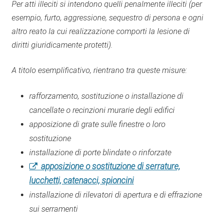
Per atti illeciti si intendono quelli penalmente illeciti (per
esempio, furto, aggressione, sequestro di persona e ogni
altro reato la cui realizzazione comporti la lesione di
diritti giuridicamente protetti).
A titolo esemplificativo, rientrano tra queste misure:
rafforzamento, sostituzione o installazione di
cancellate o recinzioni murarie degli edifici
apposizione di grate sulle finestre o loro
sostituzione
installazione di porte blindate o rinforzate
apposizione o sostituzione di serrature,
lucchetti, catenacci, spioncini
installazione di rilevatori di apertura e di effrazione
sui serramenti