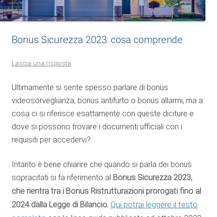
Bonus Sicurezza 2023: cosa comprende
Lascia una risposta
Ultimamente si sente spesso parlare di bonus
videosorveglianza, bonus antifurto o bonus allarmi, ma a
cosa ci si riferisce esattamente con queste diciture e
dove si possono trovare i documenti ufficiali con i
requisiti per accedervi?
Intanto è bene chiarire che quando si parla dei bonus
sopracitati si fa riferimento al
Bonus Sicurezza 2023,
che rientra tra i Bonus Ristrutturazioni prorogati fino al
2024 dalla Legge di Bilancio.
Qui potrai leggere il testo