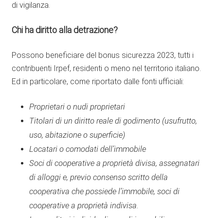
di vigilanza.
Chi ha diritto alla detrazione?
Possono beneficiare del bonus sicurezza 2023, tutti i
contribuenti Irpef, residenti o meno nel territorio italiano.
Ed in particolare, come riportato dalle fonti ufficiali:
Proprietari o nudi proprietari
Titolari di un diritto reale di godimento (usufrutto,
uso, abitazione o superficie)
Locatari o comodati dell’immobile
Soci di cooperative a proprietà divisa, assegnatari
di alloggi e, previo consenso scritto della
cooperativa che possiede l’immobile, soci di
cooperative a proprietà indivisa.