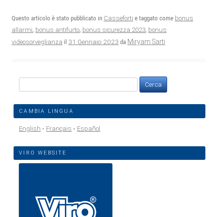
Questo articolo è stato pubblicato in
Casseforti
e taggato come
bonus
allarmi
,
bonus antifurto
,
bonus sicurezza 2023
,
bonus
31 Gennaio 2023
Miryam Sarti
videosorveglianza
il
da
Ricerca
per:
CAMBIA LINGUA
English
Français
Español
VIRO WEBSITE