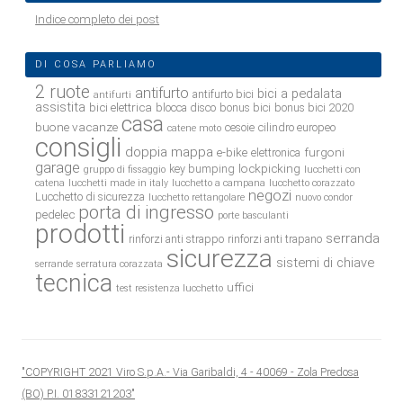
Indice completo dei post
DI COSA PARLIAMO
2 ruote
antifurto
bici a pedalata
antifurto bici
antifurti
assistita
bici elettrica
blocca disco
bonus bici
bonus bici 2020
casa
buone vacanze
cesoie
cilindro europeo
catene moto
consigli
doppia mappa
e-bike
furgoni
elettronica
garage
lockpicking
key bumping
gruppo di fissaggio
lucchetti con
catena
lucchetti made in italy
lucchetto a campana
lucchetto corazzato
negozi
Lucchetto di sicurezza
lucchetto rettangolare
nuovo condor
porta di ingresso
pedelec
porte basculanti
prodotti
serranda
rinforzi anti strappo
rinforzi anti trapano
sicurezza
sistemi di chiave
serrande
serratura corazzata
tecnica
uffici
test resistenza lucchetto
"COPYRIGHT 2021 Viro S.p.A.- Via Garibaldi, 4 - 40069 - Zola Predosa
(BO) P.I. 01833121203"