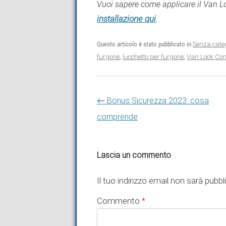
Vuoi sapere come applicare il Van L
installazione qui
.
Questo articolo è stato pubblicato in
Senza cate
furgone
,
lucchetto per furgone
,
Van Lock Co
Navigazione articolo
←
Bonus Sicurezza 2023: cosa
comprende
Lascia un commento
Il tuo indirizzo email non sarà pubbl
Commento
*