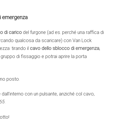
 di emergenza
o di carico
del furgone (ad es. perché una raffica di
cercando qualcosa da scaricare) con Van Lock
ezza: tirando il
cavo dello sblocco di emergenza
,
el gruppo di fissaggio e potrai aprire la porta
imo posto.
 dall’interno con un pulsante, anziché col cavo,
965
.
otto!