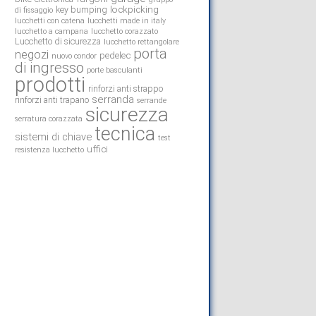
lockpicking
key bumping
di fissaggio
lucchetti con catena
lucchetti made in italy
lucchetto a campana
lucchetto corazzato
Lucchetto di sicurezza
lucchetto rettangolare
porta
negozi
pedelec
nuovo condor
di ingresso
porte basculanti
prodotti
rinforzi anti strappo
serranda
rinforzi anti trapano
serrande
sicurezza
serratura corazzata
tecnica
sistemi di chiave
test
uffici
resistenza lucchetto