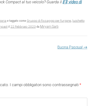
video di
ock Compact al tuo veicolo? Guarda il
goria
e taggato come
Gruppo di fissaggio per furgone
,
lucchetto
22 Febbraio 2023
Miryam Sarti
mpact
il
da
Buona Pasqua!
→
icato.
I campi obbligatori sono contrassegnati
*