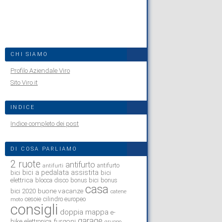
CHI SIAMO
Profilo Aziendale Viro
Sito Viro.it
INDICE
Indice completo dei post
DI COSA PARLIAMO
2 ruote
antifurto
antifurto
antifurti
bici a pedalata assistita
bici
bici
elettrica
blocca disco
bonus bici
bonus
casa
buone vacanze
bici 2020
catene
cesoie
cilindro europeo
moto
consigli
doppia mappa
e-
garage
bike
furgoni
elettronica
gruppo