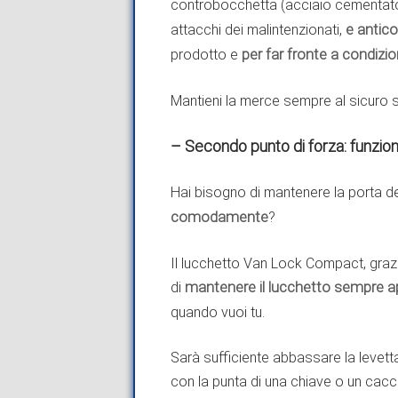
controbocchetta (acciaio cementat
attacchi dei malintenzionati,
e antic
prodotto e
per far fronte a condizi
Mantieni la merce sempre al sicuro 
– Secondo punto di forza: funzion
Hai bisogno di mantenere la porta d
comodamente
?
Il lucchetto Van Lock Compact, grazie
di
mantenere il lucchetto sempre a
quando vuoi tu.
Sarà sufficiente abbassare la levetta 
con la punta di una chiave o un cacci