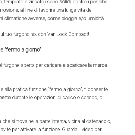
o, temprato e zincato) sono
solidi
, contro i possibili
orrosione
, al fine di favorire una lunga vita del
oni climatiche avverse, come pioggia e/o umidità.
sul tuo furgoncino, con Van Lock Compact!
e “fermo a giorno”
el furgone aperta per
caricare e scaricare la merce
 alla pratica funzione “fermo a giorno”, ti consente
perto
durante le operazioni di carico e scarico, o
che si trova nella parte interna, vicina al catenaccio,
avite per attivare la funzione. Guarda il video per