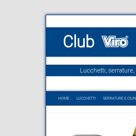
Club
Lucchetti, serrature,
HOME
LUCCHETTI
SERRATURE E CILIN