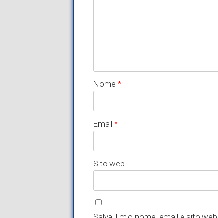
Nome
*
Email
*
Sito web
Salva il mio nome, email e sito web