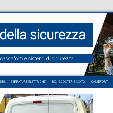
della sicurezza
 casseforti e sistemi di sicurezza
Vai al contenuto
DRI
SERRATURE ELETTRICHE
BICI, SCOOTER E MOTO
CASSEFORTI