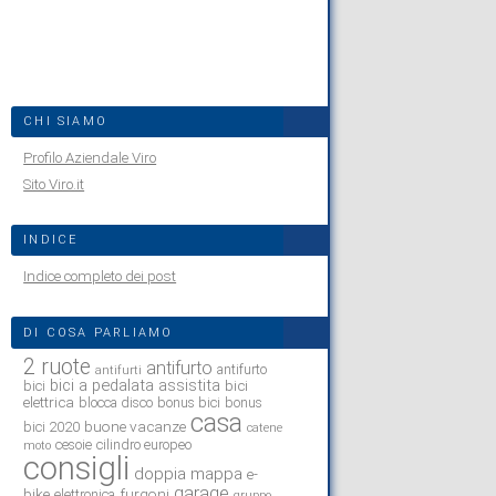
CHI SIAMO
Profilo Aziendale Viro
Sito Viro.it
INDICE
Indice completo dei post
DI COSA PARLIAMO
2 ruote
antifurto
antifurto
antifurti
bici a pedalata assistita
bici
bici
elettrica
blocca disco
bonus bici
bonus
casa
buone vacanze
bici 2020
catene
cesoie
cilindro europeo
moto
consigli
doppia mappa
e-
garage
bike
furgoni
elettronica
gruppo