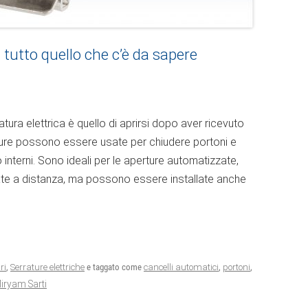
tto quello che c’è da sapere
tura elettrica è quello di aprirsi dopo aver ricevuto
ature possono essere usate per chiudere portoni e
o interni. Sono ideali per le aperture automatizzate,
 a distanza, ma possono essere installate anche
ri
,
Serrature elettriche
e taggato come
cancelli automatici
,
portoni
,
iryam Sarti