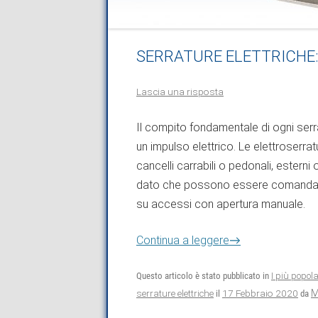
SERRATURE ELETTRICHE: tu
Lascia una risposta
Il compito fondamentale di ogni serra
un impulso elettrico. Le elettroserr
cancelli carrabili o pedonali, esterni 
dato che possono essere comandate
su accessi con apertura manuale.
Continua a leggere
→
Questo articolo è stato pubblicato in
I più popola
17 Febbraio 2020
M
serrature elettriche
il
da