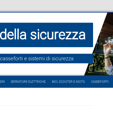
della sicurezza
 casseforti e sistemi di sicurezza
Vai al contenuto
DRI
SERRATURE ELETTRICHE
BICI, SCOOTER E MOTO
CASSEFORTI