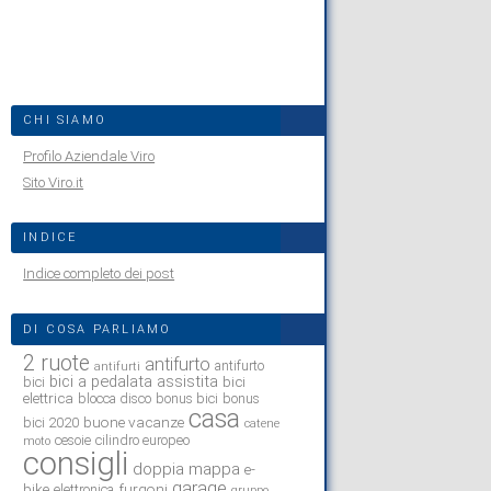
CHI SIAMO
Profilo Aziendale Viro
Sito Viro.it
INDICE
Indice completo dei post
DI COSA PARLIAMO
2 ruote
antifurto
antifurto
antifurti
bici a pedalata assistita
bici
bici
elettrica
blocca disco
bonus bici
bonus
casa
buone vacanze
bici 2020
catene
cesoie
cilindro europeo
moto
consigli
doppia mappa
e-
garage
bike
furgoni
elettronica
gruppo