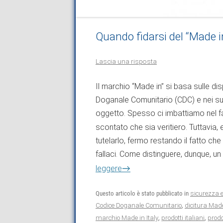
Quando fidarsi del “Made i
Lascia una risposta
Il marchio “Made in” si basa sulle di
Doganale Comunitario (CDC) e nei suoi
oggetto. Spesso ci imbattiamo nel
scontato che sia veritiero. Tuttavia, 
tutelarlo, fermo restando il fatto che
fallaci. Come distinguere, dunque, u
→
leggere
Questo articolo è stato pubblicato in
sicurezza 
Codice Doganale Comunitario
,
dicitura Made
marchio Made in Italy
,
prodotti italiani
,
prodot