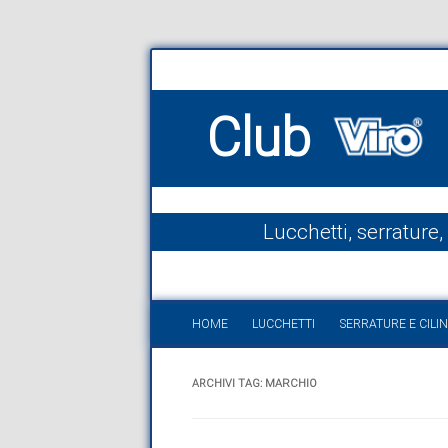
Club
Lucchetti, serrature,
HOME
LUCCHETTI
SERRATURE E CILIN
ARCHIVI TAG:
MARCHIO