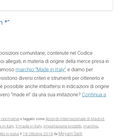
n *”
sposizioni comunitarie, contenute nel Codice
 allegati, in materia di origine della merce presa in
 famoso
marchio “Made in Italy”
e diamo per
esistono diversi criteri e strumenti per ottenerlo e
 è possibile anche imbattersi in indicazioni di origine
n vero “made in” da una sua imitazione?
Continua a
e normative
e taggato come
Accordo Internazionale di Madrid
,
 in Italy
,
Il made in Italy
,
importazione prodotti
,
marchio
,
18 Ottobre 2018
Miryam Sarti
to in italia
il
da