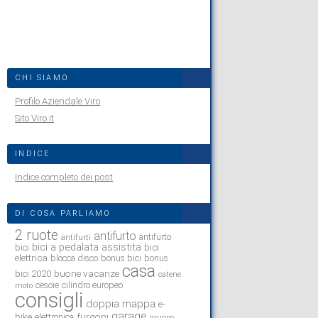
CHI SIAMO
Profilo Aziendale Viro
Sito Viro.it
INDICE
Indice completo dei post
DI COSA PARLIAMO
2 ruote
antifurto
antifurto
antifurti
bici a pedalata assistita
bici
bici
elettrica
blocca disco
bonus bici
bonus
casa
buone vacanze
bici 2020
catene
cesoie
cilindro europeo
moto
consigli
doppia mappa
e-
garage
bike
furgoni
elettronica
gruppo