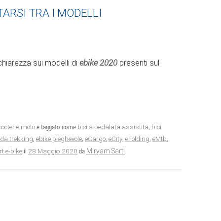
TARSI TRA I MODELLI
ebike 2020
chiarezza sui modelli di
presenti sul
scooter e moto
e taggato come
bici a pedalata assistita
,
bici
 da trekking
,
ebike pieghevole
,
eCargo
,
eCity
,
eFolding
,
eMtb
,
28 Maggio 2020
Miryam Sarti
rt e-bike
il
da