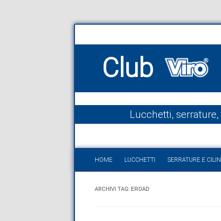
Club
Lucchetti, serrature,
HOME
LUCCHETTI
SERRATURE E CILIN
ARCHIVI TAG:
EROAD