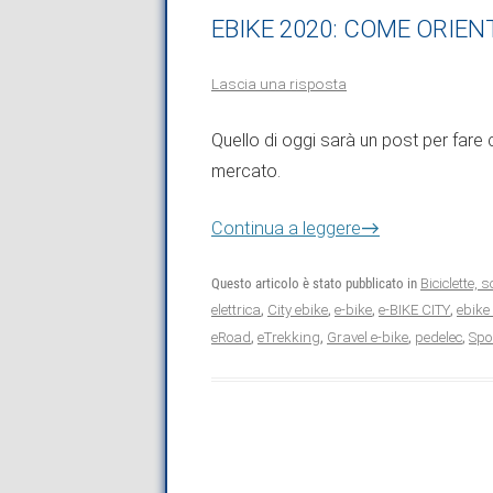
EBIKE 2020: COME ORIEN
Lascia una risposta
Quello di oggi sarà un post per fare 
mercato.
→
Continua a leggere
Questo articolo è stato pubblicato in
Biciclette, 
elettrica
,
City ebike
,
e-bike
,
e-BIKE CITY
,
ebike
eRoad
,
eTrekking
,
Gravel e-bike
,
pedelec
,
Spo