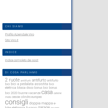
CHI SIAMO
Profilo Aziendale Viro
Sito Viro.it
INDICE
Indice completo dei post
DI COSA PARLIAMO
2 ruote
antifurto
antifurto
antifurti
bici a pedalata assistita
bici
bici
elettrica
blocca disco
bonus bici
bonus
casa
buone vacanze
bici 2020
catene
cesoie
cilindro europeo
moto
consigli
doppia mappa
e-
garage
bike
furgoni
elettronica
gruppo