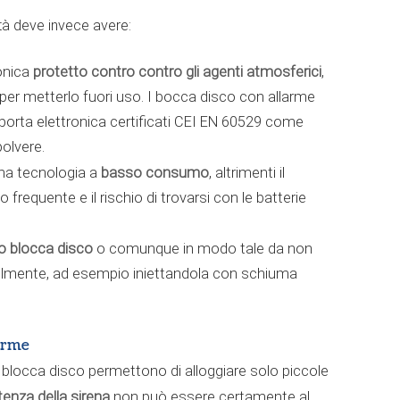
tà deve invece avere:
protetto contro contro gli agenti atmosferici
ronica
,
per metterlo fuori uso. I bocca disco con allarme
 porta elettronica certificati CEI EN 60529 come
polvere.
basso consumo
na tecnologia a
, altrimenti il
 frequente e il rischio di trovarsi con le batterie
rno blocca disco
o comunque in modo tale da non
cilmente, ad esempio iniettandola con schiuma
larme
 blocca disco permettono di alloggiare solo piccole
tenza della sirena
non può essere certamente al