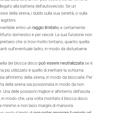
ollegato alla batteria dell’autoveicolo. Se un
e della sirena, i dubbi sulla sua serietà, o sulla
legittimi.
raggio limitato
vvertibile entro un
, e certamente
tifurto domestici e per veicoli. La sua funzione non
roprietario che si trovi molto lontano, quanto quella
ssanti sull’eventuale ladro, in modo da disturbarne
può essere neutralizzata
ella dei blocca disco
se è
ma più utilizzato è quello di iniettare la schiuma
zia all’interno della sirena, in modo da bloccarla. Per
ta della sirena sia posizionata in modo da non
 Una delle posizioni migliori è all’interno dell’asola
eno, in modo che, una volta montato il blocca disco
sia minimo e non lasci margini di manovra.
non poter ancorare il veicolo ad
 resta il limite di