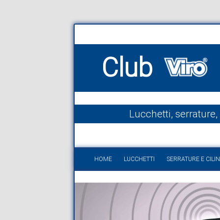
Club
Lucchetti, serrature,
HOME
LUCCHETTI
SERRATURE E CILIN