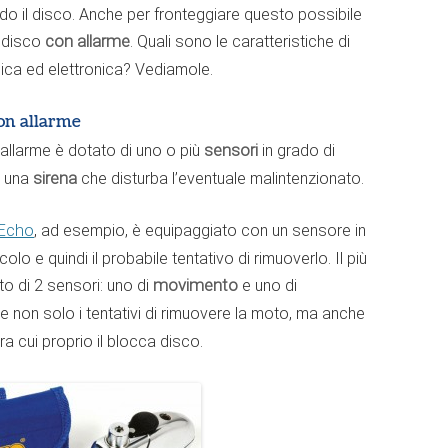
o il disco. Anche per fronteggiare questo possibile
a disco
con allarme
. Quali sono le caratteristiche di
nica ed elettronica? Vediamole.
on allarme
allarme è dotato di uno o più
sensori
in grado di
re una
sirena
che disturba l’eventuale malintenzionato.
 Echo
, ad esempio, è equipaggiato con un sensore in
olo e quindi il probabile tentativo di rimuoverlo. Il più
o di 2 sensori: uno di
movimento
e uno di
vare non solo i tentativi di rimuovere la moto, ma anche
ra cui proprio il blocca disco.