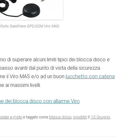
tifurto Satellitare GPS/GSM Viro MAS.
 di superare alcuni limiti tipici dei blocca disco e
asso avanti dal punto di vista della sicurezza.
e il Viro MAS e/o ad un buon
lucchetto con catena
 ai massimi livelli.
he dei blocca disco con allarme Viro
15 Giugno
scooter e moto
e taggato come
blocca disco
,
prodotti
il