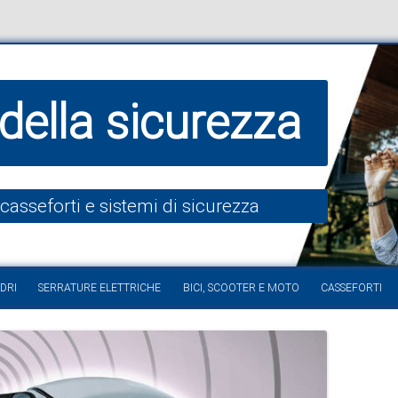
della sicurezza
 casseforti e sistemi di sicurezza
Vai al contenuto
DRI
SERRATURE ELETTRICHE
BICI, SCOOTER E MOTO
CASSEFORTI