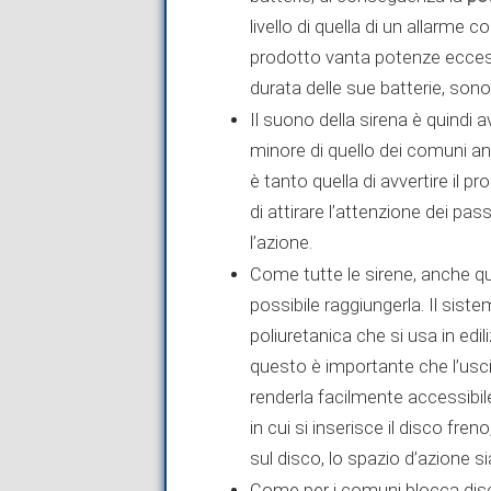
livello di quella di un allarme c
prodotto vanta potenze eccessiv
durata delle sue batterie, sono 
Il suono della sirena è quindi a
minore di quello dei comuni an
è tanto quella di avvertire il p
di attirare l’attenzione dei pa
l’azione.
Come tutte le sirene, anche qu
possibile raggiungerla. Il siste
poliuretanica che si usa in edili
questo è importante che l’usci
renderla facilmente accessibile.
in cui si inserisce il disco fr
sul disco, lo spazio d’azione 
Come per i comuni blocca disco,