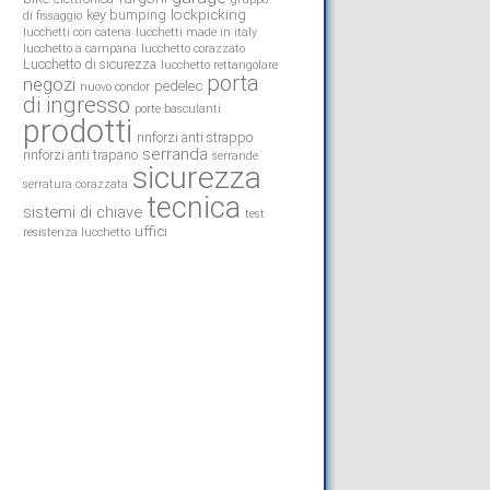
lockpicking
key bumping
di fissaggio
lucchetti con catena
lucchetti made in italy
lucchetto a campana
lucchetto corazzato
Lucchetto di sicurezza
lucchetto rettangolare
porta
negozi
pedelec
nuovo condor
di ingresso
porte basculanti
prodotti
rinforzi anti strappo
serranda
rinforzi anti trapano
serrande
sicurezza
serratura corazzata
tecnica
sistemi di chiave
test
uffici
resistenza lucchetto