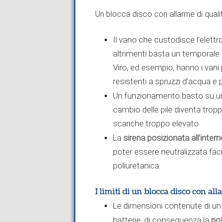
Un blocca disco con allarme di quali
Il vano che custodisce l’elett
altrimenti basta un temporale 
Viro, ed esempio, hanno i vani
resistenti a spruzzi d’acqua e 
Un funzionamento basto su u
cambio delle pile diventa troppo
scariche troppo elevato.
sirena posizionata all’inte
La
poter essere neutralizzata fa
poliuretanica.
I limiti di un blocca disco con al
Le dimensioni contenute di un
po
batterie, di conseguenza la