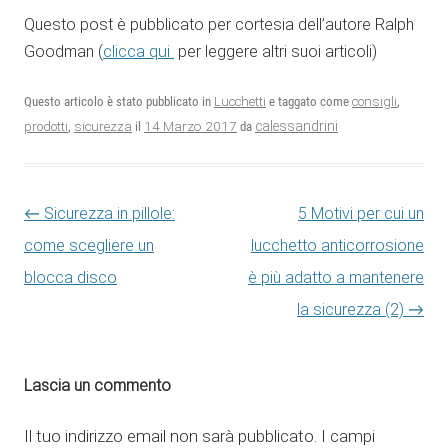
Questo post è pubblicato per cortesia dell’autore Ralph
Goodman (
clicca qui
per leggere altri suoi articoli)
Questo articolo è stato pubblicato in
Lucchetti
e taggato come
consigli
,
14 Marzo 2017
calessandrini
prodotti
,
sicurezza
il
da
Navigazione articolo
←
Sicurezza in pillole:
5 Motivi per cui un
come scegliere un
lucchetto anticorrosione
blocca disco
è più adatto a mantenere
la sicurezza (2)
→
Lascia un commento
Il tuo indirizzo email non sarà pubblicato.
I campi