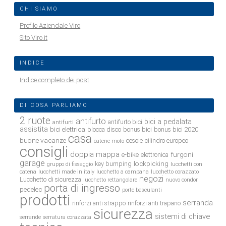
CHI SIAMO
Profilo Aziendale Viro
Sito Viro.it
INDICE
Indice completo dei post
DI COSA PARLIAMO
2 ruote
antifurto
bici a pedalata
antifurto bici
antifurti
assistita
bici elettrica
blocca disco
bonus bici
bonus bici 2020
casa
buone vacanze
cesoie
cilindro europeo
catene moto
consigli
doppia mappa
e-bike
furgoni
elettronica
garage
lockpicking
key bumping
gruppo di fissaggio
lucchetti con
catena
lucchetti made in italy
lucchetto a campana
lucchetto corazzato
negozi
Lucchetto di sicurezza
lucchetto rettangolare
nuovo condor
porta di ingresso
pedelec
porte basculanti
prodotti
serranda
rinforzi anti strappo
rinforzi anti trapano
sicurezza
sistemi di chiave
serrande
serratura corazzata