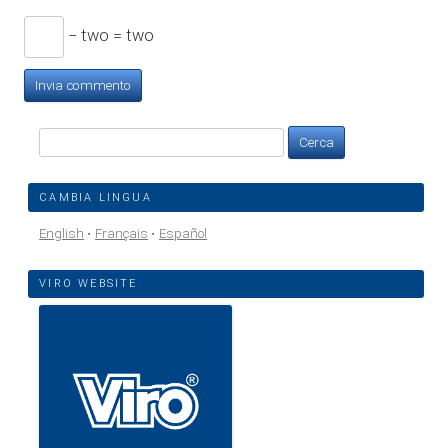
− two = two
Ricerca
per:
CAMBIA LINGUA
English
Français
Español
VIRO WEBSITE