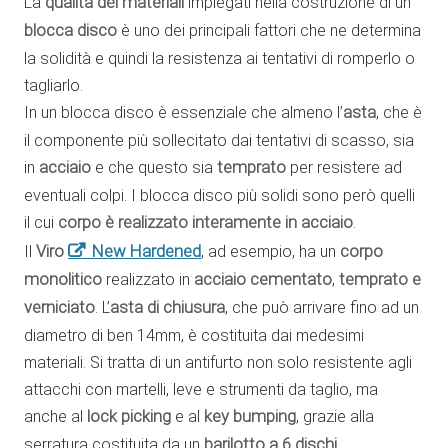
La
qualità dei materiali
impiegati nella costruzione di un
blocca disco
è uno dei principali fattori che ne determina
la solidità e quindi la resistenza ai tentativi di romperlo o
tagliarlo.
In un blocca disco è essenziale che almeno l’
asta
, che è
il componente più sollecitato dai tentativi di scasso, sia
in
acciaio
e che questo sia
temprato
per resistere ad
eventuali colpi. I blocca disco più solidi sono però quelli
il cui
corpo è realizzato interamente in acciaio
.
New Hardened
Il
Viro
, ad esempio, ha un
corpo
monolitico
realizzato in
acciaio cementato
,
temprato e
verniciato
. L’
asta di chiusura
, che può arrivare fino ad un
diametro di ben 14mm, è costituita dai medesimi
materiali. Si tratta di un antifurto non solo resistente agli
attacchi con martelli, leve e strumenti da taglio, ma
anche al
lock picking
e al
key bumping
, grazie alla
serratura costituita da un
barilotto a 6 dischi
.