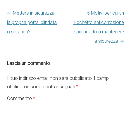
Navigazione articolo
←
Mettere in sicurezza
5 Motivi per cui un
la propria porta: blindata
lucchetto anticorrosione
o spranga?
è più adatto a mantenere
la sicurezza
→
Lascia un commento
Il tuo indirizzo email non sarà pubblicato.
I campi
obbligatori sono contrassegnati
*
Commento
*