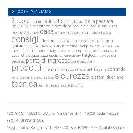
DI COSA PARLIAMO
2 ruote
antifurto
bici a pedalata
antifurto bici
antifurti
assistita
bici elettrica
blocca disco
bonus bici
bonus bici 2020
casa
buone vacanze
cesoie
cilindro europeo
catene moto
consigli
doppia mappa
e-bike
furgoni
elettronica
garage
lockpicking
key bumping
gruppo di fissaggio
lucchetti con
catena
lucchetti made in italy
lucchetto a campana
lucchetto corazzato
negozi
Lucchetto di sicurezza
lucchetto rettangolare
nuovo condor
porta di ingresso
pedelec
porte basculanti
prodotti
serranda
rinforzi anti strappo
rinforzi anti trapano
sicurezza
sistemi di chiave
serrande
serratura corazzata
tecnica
uffici
test resistenza lucchetto
"COPYRIGHT 2021 Viro S.p.A.- Via Garibaldi, 4 - 40069 - Zola Predosa
(BO) P.I. 01833121203"
"Reg. Impresa Bologna N° 14/98 - C.C.I.A.A. N° 391277 - Capitale Sociale: