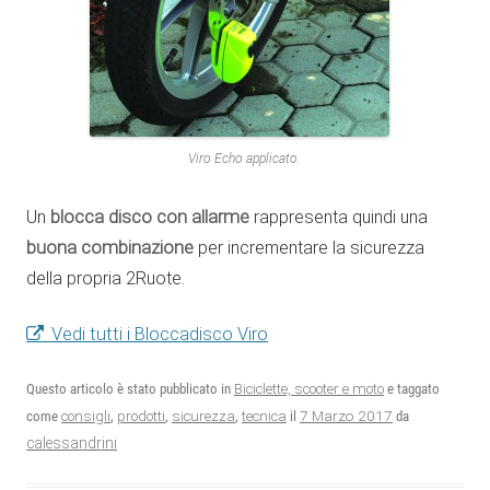
Viro Echo applicato.
Un
blocca disco con allarme
rappresenta quindi una
buona combinazione
per incrementare la sicurezza
della propria 2Ruote.
Vedi tutti i Bloccadisco Viro
Questo articolo è stato pubblicato in
Biciclette, scooter e moto
e taggato
7 Marzo 2017
come
consigli
,
prodotti
,
sicurezza
,
tecnica
il
da
calessandrini