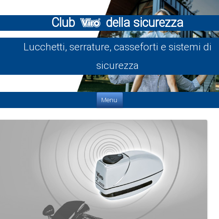
Club
della sicurezza
Lucchetti, serrature, casseforti e sistemi di
sicurezza
Vai al contenuto
Menu