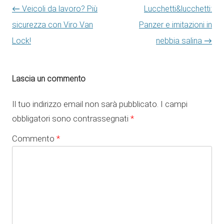
Navigazione articolo
←
Veicoli da lavoro? Più
Lucchetti&lucchetti:
sicurezza con Viro Van
Panzer e imitazioni in
Lock!
nebbia salina
→
Lascia un commento
Il tuo indirizzo email non sarà pubblicato.
I campi
obbligatori sono contrassegnati
*
Commento
*