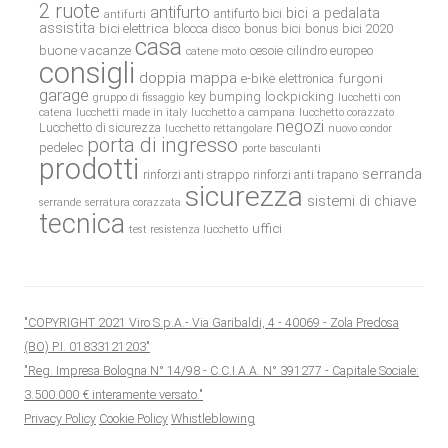
2 ruote
antifurto
bici a pedalata
antifurto bici
antifurti
assistita
bici elettrica
blocca disco
bonus bici
bonus bici 2020
casa
buone vacanze
cesoie
cilindro europeo
catene moto
consigli
doppia mappa
e-bike
furgoni
elettronica
garage
lockpicking
key bumping
gruppo di fissaggio
lucchetti con
catena
lucchetti made in italy
lucchetto a campana
lucchetto corazzato
negozi
Lucchetto di sicurezza
lucchetto rettangolare
nuovo condor
porta di ingresso
pedelec
porte basculanti
prodotti
serranda
rinforzi anti strappo
rinforzi anti trapano
sicurezza
sistemi di chiave
serrande
serratura corazzata
tecnica
uffici
test resistenza lucchetto
"COPYRIGHT 2021 Viro S.p.A.- Via Garibaldi, 4 - 40069 - Zola Predosa
(BO) P.I. 01833121203"
"Reg. Impresa Bologna N° 14/98 - C.C.I.A.A. N° 391277 - Capitale Sociale:
3.500.000 € interamente versato."
Privacy Policy
Cookie Policy
Whistleblowing