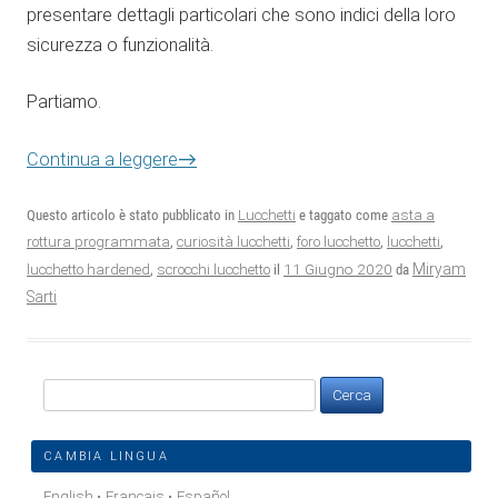
presentare dettagli particolari che sono indici della loro
sicurezza o funzionalità.
Partiamo.
→
Continua a leggere
Questo articolo è stato pubblicato in
Lucchetti
e taggato come
asta a
rottura programmata
,
curiosità lucchetti
,
foro lucchetto
,
lucchetti
,
11 Giugno 2020
Miryam
lucchetto hardened
,
scrocchi lucchetto
il
da
Sarti
Ricerca
per:
CAMBIA LINGUA
English
Français
Español