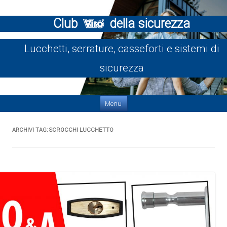
Club
della sicurezza
Lucchetti, serrature, casseforti e sistemi di
sicurezza
Vai al contenuto
Menu
ARCHIVI TAG:
SCROCCHI LUCCHETTO