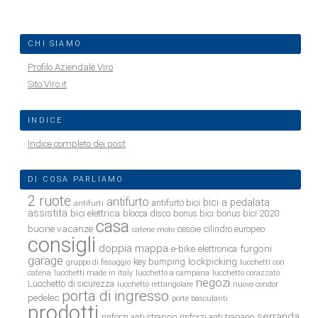
CHI SIAMO
Profilo Aziendale Viro
Sito Viro.it
INDICE
Indice completo dei post
DI COSA PARLIAMO
2 ruote
antifurto
bici a pedalata
antifurto bici
antifurti
assistita
bici elettrica
blocca disco
bonus bici
bonus bici 2020
casa
buone vacanze
cesoie
cilindro europeo
catene moto
consigli
doppia mappa
e-bike
furgoni
elettronica
garage
lockpicking
key bumping
gruppo di fissaggio
lucchetti con
catena
lucchetti made in italy
lucchetto a campana
lucchetto corazzato
negozi
Lucchetto di sicurezza
lucchetto rettangolare
nuovo condor
porta di ingresso
pedelec
porte basculanti
prodotti
serranda
rinforzi anti strappo
rinforzi anti trapano