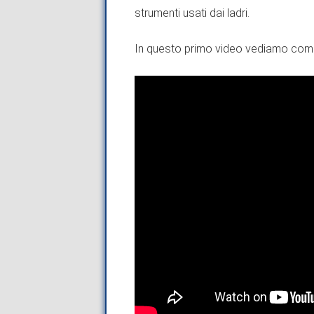
strumenti usati dai ladri.
In questo primo video vediamo come