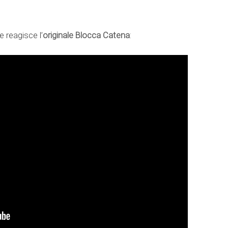
 reagisce l’
originale Blocca Catena
: