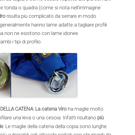
ne tonda o quadra (come si nota nell’immagine
dro
risulta più complicato da serrare in modo
generalmente hanno lame adatte a tagliare profili
i, ma non ne esistono con lame idonee
 i tipi di profilo.
DELLA CATENA: La catena Viro
ha maglie molto
più
 infilare una leva o una cesoia. Infatti risultano
le
. Le maglie della catena della copia sono lunghe
 più vulnerabili agli attacchi portati con strumenti da