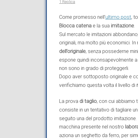
1 Replica
Come promesso nell’
ultimo post
, t
Blocca catena
e la sua
imitazione
.
Sul mercato le imitazioni abbondano
originali, ma molto più economici. In r
dell’originale
, senza possederne mi
espone quindi inconsapevolmente a fo
non sono in grado di proteggerli.
Dopo aver sottoposto originale e cop
verifichiamo questa volta il livello di
La prova
di taglio
, con cui abbiamo t
consiste in un tentativo di tagliare u
seguito una del prodotto imitazione.
macchina presente nel nostro
labor
aziona un seghetto da ferro, per simu