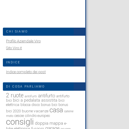
CHI SIAMO
Profilo Aziendale Viro
Sito Viro.it
INDICE
Indice completo dei post
DI COSA PARLIAMO
2 ruote
antifurto
antifurto
antifurti
bici a pedalata assistita
bici
bici
elettrica
blocca disco
bonus bici
bonus
casa
buone vacanze
bici 2020
catene
cesoie
cilindro europeo
moto
consigli
doppia mappa
e-
garage
bike
furgoni
elettronica
gruppo