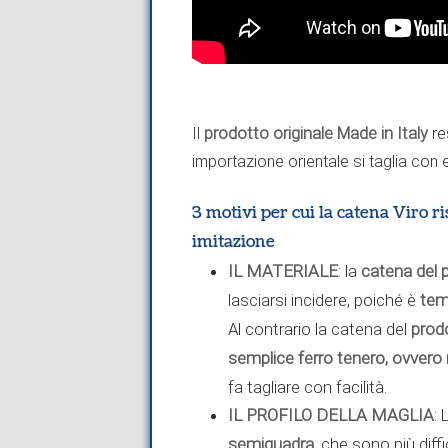
Il
prodotto originale Made in Italy
res
importazione orientale si taglia con e
3 motivi per cui la catena Viro ri
imitazione
IL MATERIALE
: la
catena del 
lasciarsi incidere, poiché è
tem
Al contrario la catena del
prod
semplice ferro tenero, ovvero 
fa tagliare con facilità.
IL PROFILO DELLA MAGLIA
: 
semiquadra
, che sono più diffi