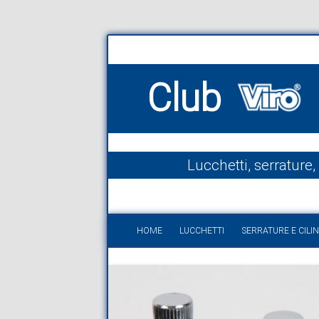
Club
Lucchetti, serrature,
HOME
LUCCHETTI
SERRATURE E CILIN