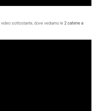
nel video sottostante, dove vediamo le
2 catene a