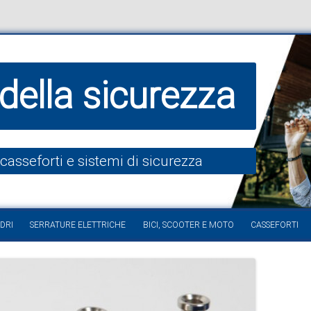
della sicurezza
 casseforti e sistemi di sicurezza
Vai al contenuto
DRI
SERRATURE ELETTRICHE
BICI, SCOOTER E MOTO
CASSEFORTI