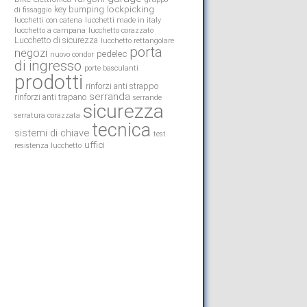
lockpicking
key bumping
di fissaggio
lucchetti con catena
lucchetti made in italy
lucchetto a campana
lucchetto corazzato
Lucchetto di sicurezza
lucchetto rettangolare
porta
negozi
pedelec
nuovo condor
di ingresso
porte basculanti
prodotti
rinforzi anti strappo
serranda
rinforzi anti trapano
serrande
sicurezza
serratura corazzata
tecnica
sistemi di chiave
test
uffici
resistenza lucchetto