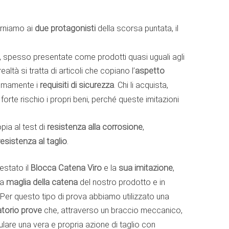
orniamo ai
due protagonisti
della scorsa puntata, il
, spesso presentate come prodotti quasi uguali agli
ealtà si tratta di articoli che copiano l’
aspetto
nimamente i
requisiti di sicurezza
. Chi li acquista,
rte rischio i propri beni, perché queste imitazioni
ia al test di
resistenza alla corrosione
,
resistenza al taglio
.
estato il
Blocca Catena Viro
e la
sua imitazione
,
na
maglia della catena
del nostro prodotto e in
 Per questo tipo di prova abbiamo utilizzato una
atorio prove
che, attraverso un braccio meccanico,
lare una vera e propria azione di taglio con