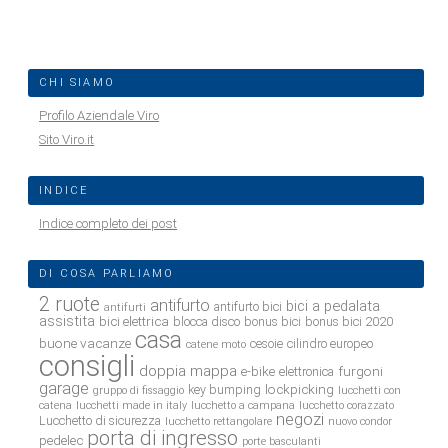
CHI SIAMO
Profilo Aziendale Viro
Sito Viro.it
INDICE
Indice completo dei post
DI COSA PARLIAMO
2 ruote
antifurto
bici a pedalata
antifurto bici
antifurti
assistita
bici elettrica
blocca disco
bonus bici
bonus bici 2020
casa
buone vacanze
cesoie
cilindro europeo
catene moto
consigli
doppia mappa
e-bike
furgoni
elettronica
garage
lockpicking
key bumping
gruppo di fissaggio
lucchetti con
catena
lucchetti made in italy
lucchetto a campana
lucchetto corazzato
negozi
Lucchetto di sicurezza
lucchetto rettangolare
nuovo condor
porta di ingresso
pedelec
porte basculanti