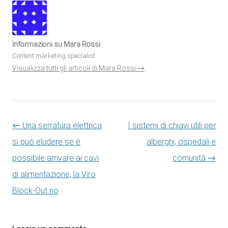
Informazioni su Mara Rossi
Content marketing specialist
Visualizza tutti gli articoli di Mara Rossi
→
Navigazione articolo
←
Una serratura elettrica
I sistemi di chiavi utili per
si può eludere se è
alberghi, ospedali e
possibile arrivare ai cavi
comunità
→
di alimentazione, la Viro
Block-Out no