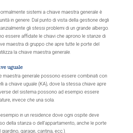
za normalmente sistemi a chiave maestra generale è
nità in genere. Dal punto di vista della gestione degli
nzialmente gli stessi problemi di un grande albergo.
o essere affidate le chiavi che aprono le stanze di
iave maestra di gruppo che apre tutte le porte del
utilizza la chiave maestra generale.
ave uguale
ave maestra generale possono essere combinati con
elli a chiave uguale (KA), dove la stessa chiave apre
 diverse del sistema possono ad esempio essere
rature, invece che una sola.
 esempio in un residence dove ogni ospite deve
resso della stanza o dell’appartamento, anche le porte
 giardino, garage, cantina, ecc.).