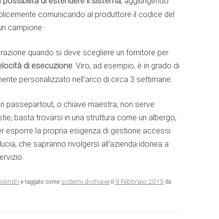
a
possibilità di estendere il sistema
, aggiungendo
plicemente comunicando al produttore il codice del
 un campione.
razione quando si deve scegliere un fornitore per
elocità di esecuzione
. Viro, ad esempio, è in grado di
ente personalizzato nell’arco di circa 3 settimane.
un passepartout, o chiave maestra, non serve
tie, basta trovarsi in una struttura come un albergo,
 esporre la propria esigenza di gestione accessi
iducia, che sapranno rivolgersi all’azienda idonea a
ervizio.
9 Febbraio 2015
cilindri
e taggato come
sistemi di chiave
il
da