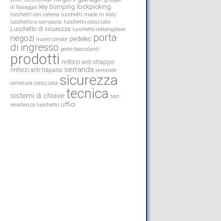
lockpicking
key bumping
di fissaggio
lucchetti con catena
lucchetti made in italy
lucchetto a campana
lucchetto corazzato
Lucchetto di sicurezza
lucchetto rettangolare
porta
negozi
pedelec
nuovo condor
di ingresso
porte basculanti
prodotti
rinforzi anti strappo
serranda
rinforzi anti trapano
serrande
sicurezza
serratura corazzata
tecnica
sistemi di chiave
test
uffici
resistenza lucchetto