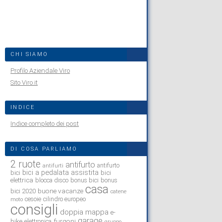
CHI SIAMO
Profilo Aziendale Viro
Sito Viro.it
INDICE
Indice completo dei post
DI COSA PARLIAMO
2 ruote
antifurto
antifurto
antifurti
bici a pedalata assistita
bici
bici
elettrica
blocca disco
bonus bici
bonus
casa
buone vacanze
bici 2020
catene
cesoie
cilindro europeo
moto
consigli
doppia mappa
e-
garage
bike
furgoni
elettronica
gruppo