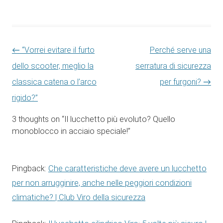
Navigazione articolo
←
“Vorrei evitare il furto
Perché serve una
dello scooter, meglio la
serratura di sicurezza
classica catena o l’arco
per furgoni?
→
rigido?”
3 thoughts on “
Il lucchetto più evoluto? Quello
monoblocco in acciaio speciale!
”
Che caratteristiche deve avere un lucchetto
Pingback:
per non arrugginire, anche nelle peggiori condizioni
climatiche? | Club Viro della sicurezza