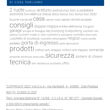
DI COSA PARLIAMO
2 ruote
antifurto
bici a pedalata
antifurto bici
antifurti
assistita
bici elettrica
blocca disco
bonus bici
bonus bici 2020
casa
buone vacanze
cesoie
cilindro europeo
catene moto
consigli
doppia mappa
e-bike
furgoni
elettronica
garage
lockpicking
key bumping
gruppo di fissaggio
lucchetti con
catena
lucchetti made in italy
lucchetto a campana
lucchetto corazzato
negozi
Lucchetto di sicurezza
lucchetto rettangolare
nuovo condor
porta di ingresso
pedelec
porte basculanti
prodotti
serranda
rinforzi anti strappo
rinforzi anti trapano
sicurezza
sistemi di chiave
serrande
serratura corazzata
tecnica
uffici
test resistenza lucchetto
"COPYRIGHT 2021 Viro S.p.A.- Via Garibaldi, 4 - 40069 - Zola Predosa
(BO) P.I. 01833121203"
"Reg. Impresa Bologna N° 14/98 - C.C.I.A.A. N° 391277 - Capitale Sociale:
3.500.000 € interamente versato."
Privacy Policy
Cookie Policy
Whistleblowing