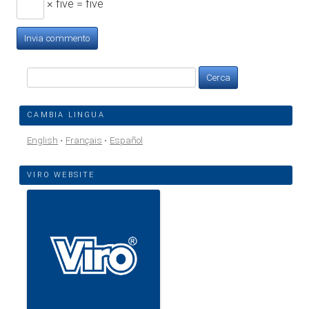
× five = five
Ricerca
per:
CAMBIA LINGUA
English
Français
Español
VIRO WEBSITE