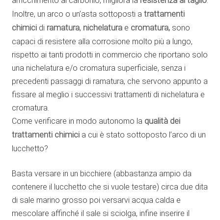
arricchimento al carbonio, migliora la
resistenza al taglio
.
Inoltre, un arco o un’asta sottoposti a
trattamenti
chimici
di
ramatura
,
nichelatura
e
cromatura,
sono
capaci di resistere alla corrosione molto più a lungo,
rispetto ai tanti prodotti in commercio che riportano solo
una nichelatura e/o cromatura superficiale, senza i
precedenti passaggi di ramatura, che servono appunto a
fissare al meglio i successivi trattamenti di nichelatura e
cromatura.
Come verificare in modo autonomo la
qualità dei
trattamenti chimici
a cui è stato sottoposto l’arco di un
lucchetto?
Basta versare in un bicchiere (abbastanza ampio da
contenere il lucchetto che si vuole testare) circa due dita
di sale marino grosso poi versarvi acqua calda e
mescolare affinché il sale si sciolga, infine inserire il