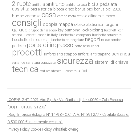
2 ruote
antifurto
bici a pedalata
antifurto bici
antifurti
assistita
bici elettrica
blocca disco
bonus bici
bonus bici 2020
casa
buone vacanze
cesoie
cilindro europeo
catene moto
consigli
doppia mappa
e-bike
furgoni
elettronica
garage
lockpicking
key bumping
gruppo di fissaggio
lucchetti con
catena
lucchetti made in italy
lucchetto a campana
lucchetto corazzato
negozi
Lucchetto di sicurezza
lucchetto rettangolare
nuovo condor
porta di ingresso
pedelec
porte basculanti
prodotti
serranda
rinforzi anti strappo
rinforzi anti trapano
sicurezza
sistemi di chiave
serrande
serratura corazzata
tecnica
uffici
test resistenza lucchetto
"COPYRIGHT 2021 Viro S.p.A.- Via Garibaldi, 4 - 40069 - Zola Predosa
(BO) P.I. 01833121203"
"Reg. Impresa Bologna N° 14/98 - C.C.I.A.A. N° 391277 - Capitale Sociale:
3.500.000 € interamente versato."
Privacy Policy
Cookie Policy
Whistleblowing