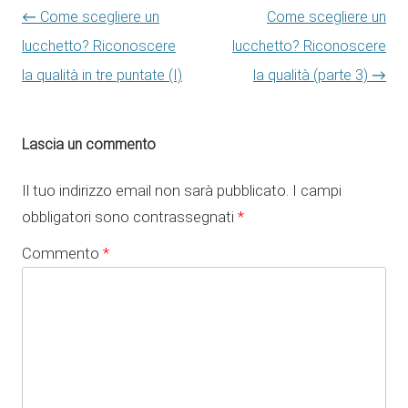
Navigazione articolo
←
Come scegliere un
Come scegliere un
lucchetto? Riconoscere
lucchetto? Riconoscere
la qualità in tre puntate (I)
la qualità (parte 3)
→
Lascia un commento
Il tuo indirizzo email non sarà pubblicato.
I campi
obbligatori sono contrassegnati
*
Commento
*