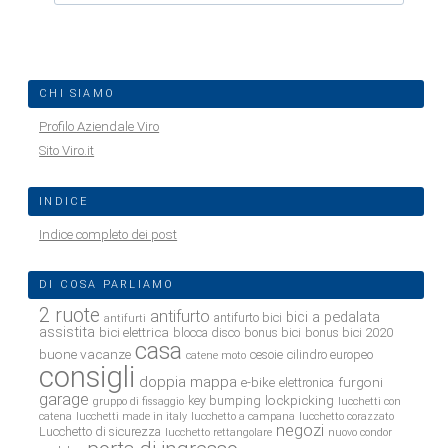
CHI SIAMO
Profilo Aziendale Viro
Sito Viro.it
INDICE
Indice completo dei post
DI COSA PARLIAMO
2 ruote
antifurto
bici a pedalata
antifurto bici
antifurti
assistita
bici elettrica
blocca disco
bonus bici
bonus bici 2020
casa
buone vacanze
cesoie
cilindro europeo
catene moto
consigli
doppia mappa
e-bike
furgoni
elettronica
garage
lockpicking
key bumping
gruppo di fissaggio
lucchetti con
catena
lucchetti made in italy
lucchetto a campana
lucchetto corazzato
negozi
Lucchetto di sicurezza
lucchetto rettangolare
nuovo condor