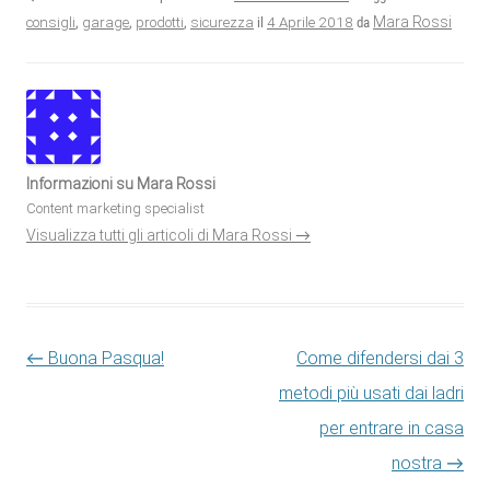
4 Aprile 2018
Mara Rossi
consigli
,
garage
,
prodotti
,
sicurezza
il
da
Informazioni su Mara Rossi
Content marketing specialist
Visualizza tutti gli articoli di Mara Rossi
→
Navigazione articolo
←
Buona Pasqua!
Come difendersi dai 3
metodi più usati dai ladri
per entrare in casa
nostra
→