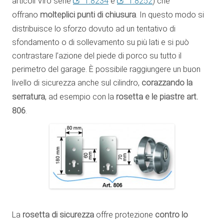
articoli Viro serie
1.8234
e
1.8252
) che
offrano
molteplici punti di chiusura
. In questo modo si
distribuisce lo sforzo dovuto ad un tentativo di
sfondamento o di sollevamento su più lati e si può
contrastare l’azione del piede di porco su tutto il
perimetro del garage. È possibile raggiungere un buon
livello di sicurezza anche sul cilindro,
corazzando la
serratura
, ad esempio con la
rosetta e le piastre art.
806
.
La
rosetta di sicurezza
offre protezione
contro lo