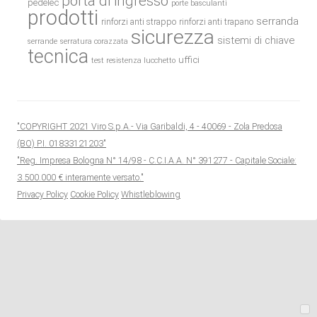
porta di ingresso
pedelec
porte basculanti
prodotti
serranda
rinforzi anti strappo
rinforzi anti trapano
sicurezza
sistemi di chiave
serrande
serratura corazzata
tecnica
uffici
test resistenza lucchetto
"COPYRIGHT 2021 Viro S.p.A.- Via Garibaldi, 4 - 40069 - Zola Predosa
(BO) P.I. 01833121203"
"Reg. Impresa Bologna N° 14/98 - C.C.I.A.A. N° 391277 - Capitale Sociale:
3.500.000 € interamente versato."
Privacy Policy
Cookie Policy
Whistleblowing