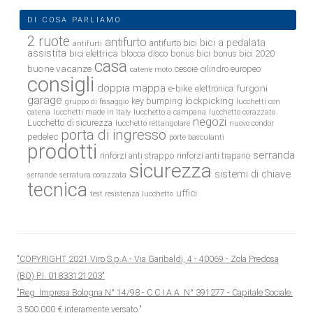
DI COSA PARLIAMO
2 ruote
antifurto
bici a pedalata
antifurto bici
antifurti
assistita
bici elettrica
blocca disco
bonus bici
bonus bici 2020
casa
buone vacanze
cesoie
cilindro europeo
catene moto
consigli
doppia mappa
e-bike
furgoni
elettronica
garage
lockpicking
key bumping
gruppo di fissaggio
lucchetti con
catena
lucchetti made in italy
lucchetto a campana
lucchetto corazzato
negozi
Lucchetto di sicurezza
lucchetto rettangolare
nuovo condor
porta di ingresso
pedelec
porte basculanti
prodotti
serranda
rinforzi anti strappo
rinforzi anti trapano
sicurezza
sistemi di chiave
serrande
serratura corazzata
tecnica
uffici
test resistenza lucchetto
"COPYRIGHT 2021 Viro S.p.A.- Via Garibaldi, 4 - 40069 - Zola Predosa
(BO) P.I. 01833121203"
"Reg. Impresa Bologna N° 14/98 - C.C.I.A.A. N° 391277 - Capitale Sociale:
3.500.000 € interamente versato."