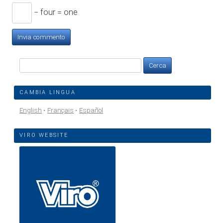
− four = one
Ricerca
per:
CAMBIA LINGUA
English
Français
Español
VIRO WEBSITE