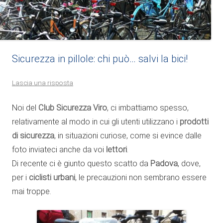
Sicurezza in pillole: chi può… salvi la bici!
Lascia una risposta
Noi del
Club Sicurezza Viro
, ci imbattiamo spesso,
relativamente al modo in cui gli utenti utilizzano i
prodotti
di sicurezza
, in situazioni curiose, come si evince dalle
foto inviateci anche da voi
lettori
.
Di recente ci è giunto questo scatto da
Padova
, dove,
per i
ciclisti urbani
, le precauzioni non sembrano essere
mai troppe.