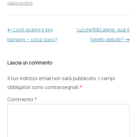
calessandrini
Navigazione articolo
←
Lock picking e key
Lucchetti&Catene: qual è
bumping – cosa sono?
l’anello debole?
→
Lascia un commento
Il tuo indirizzo email non sarà pubblicato.
I campi
obbligatori sono contrassegnati
*
Commento
*