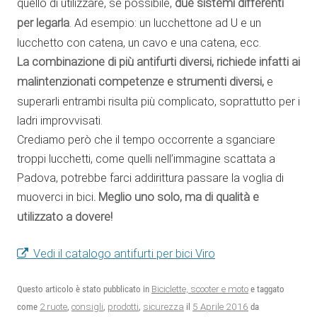
quello di utilizzare, se possibile,
due sistemi differenti
per legarla
. Ad esempio: un lucchettone ad U e un
lucchetto con catena, un cavo e una catena, ecc.
La combinazione di più antifurti diversi, richiede infatti ai
malintenzionati competenze e strumenti diversi,
e
superarli entrambi risulta più complicato, soprattutto per i
ladri improvvisati.
Crediamo però che il tempo occorrente a sganciare
troppi lucchetti, come quelli nell’immagine scattata a
Padova, potrebbe farci addirittura passare la voglia di
muoverci in bici
. Meglio uno solo, ma di qualità e
utilizzato a dovere!
Vedi il catalogo antifurti per bici Viro
Questo articolo è stato pubblicato in
Biciclette, scooter e moto
e taggato
5 Aprile 2016
come
2 ruote
,
consigli
,
prodotti
,
sicurezza
il
da