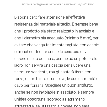
utilizzata per legare assieme telaio e ruote ad un punto fisso.
Bisogna però fare attenzione
all’effettiva
resistenza del materiale
al taglio
.
È sempre bene
che il prodotto sia stato realizzato in acciaio e
che il diametro sia adeguato (minimo 8 mm)
, per
evitare che venga facilmente tagliato con cesoie
o tronchesi. Inoltre anche
la serratura
deve
essere scelta con cura, perché ad un potenziale
ladro non servirà una cesoia per eludere una
serratura scadente, ma gli basterà tirare con
forza, o con l’aiuto di una leva, le due estremità del
cavo per forzarla.
Scegliere un buon antifurto,
anche se non inviolabile in assoluto, è sempre
un’idea opportuna
: scoraggia i ladri meno
attrezzati e, se utilizzato a dovere, non sarà