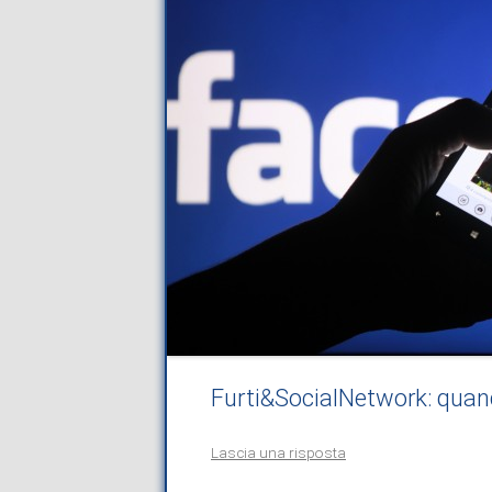
Furti&SocialNetwork: quando
Lascia una risposta