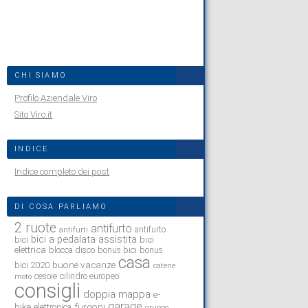
CHI SIAMO
Profilo Aziendale Viro
Sito Viro.it
INDICE
Indice completo dei post
DI COSA PARLIAMO
2 ruote
antifurto
antifurto
antifurti
bici a pedalata assistita
bici
bici
elettrica
blocca disco
bonus bici
bonus
casa
buone vacanze
bici 2020
catene
cesoie
cilindro europeo
moto
consigli
doppia mappa
e-
garage
bike
furgoni
elettronica
gruppo