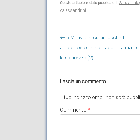
Questo articolo è stato pubblicato in
Senza cate
calessandrini
Navigazione articolo
←
5 Motivi per cui un lucchetto
anticorrosione è più adatto a mante
la sicurezza (2)
Lascia un commento
Il tuo indirizzo email non sarà pubbl
Commento
*