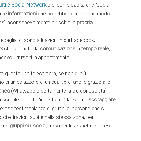
urti e Social Network
e di come capita che “social-
ente
informazioni
che potrebbero in qualche modo
così inconsapevolmente a rischio la
propria
medaglia: ci sono situazioni in cui Facebook,
rk
che permetta la
comunicazione
in
tempo reale
,
cevoli irruzioni in appartamento.
ti quanto una telecamera, se non di più.
rno di un palazzo o di un quartiere, anche grazie alle
tanea
(Whatsapp è certamente la più conosciuta),
ai completamente “incustodita” la zona e
scoraggiare
erose testimonianze di gruppi di persone che si
plici effrazioni subite nella stessa zona, per
amite
gruppi sui social
, movimenti sospetti nei pressi