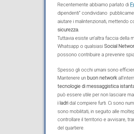
F
Recentemente abbiamo parlato di
dipendenti” condividano pubblicam
aiutare i malintenzionati, mettendo 
sicurezza.
Tuttavia esiste un’altra faccia della 
Whatsapp o qualsiasi
Social Netwo
possono contribuire a prevenire spia
Spesso gli occhi umani sono efficien
Mantenere un
buon network
all’inte
tecnologie di messaggistica istan
può essere utile per non lasciare m
i ladri
dal compiere furti. Ci sono num
sono mobilitati, in seguito alle molte
controllare il territorio e avvisare, tr
del quartiere.