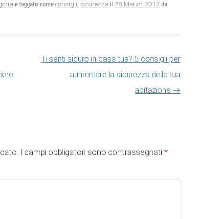
28 Marzo 2017
goria
e taggato come
consigli
,
sicurezza
il
da
Ti senti sicuro in casa tua? 5 consigli per
nere
aumentare la sicurezza della tua
abitazione
→
icato.
I campi obbligatori sono contrassegnati
*