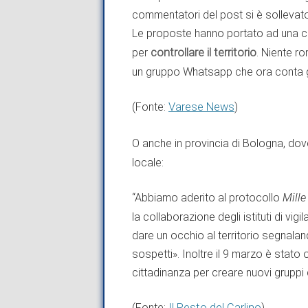
commentatori del post si è sollevato 
Le proposte hanno portato ad una c
per
controllare il territorio
. Niente ro
un gruppo Whatsapp che ora conta già 
(Fonte:
Varese News
)
O anche in provincia di Bologna, dov
locale:
“Abbiamo aderito al protocollo
Mille
la collaborazione degli istituti di vig
dare un occhio al territorio segnalan
sospetti». Inoltre il 9 marzo è stato
cittadinanza per creare nuovi gruppi 
(Fonte:
Il Resto del Carlino
)