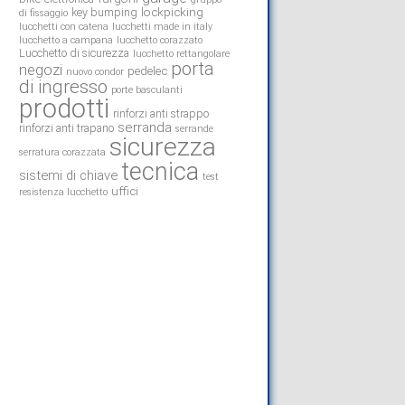
lockpicking
key bumping
di fissaggio
lucchetti con catena
lucchetti made in italy
lucchetto a campana
lucchetto corazzato
Lucchetto di sicurezza
lucchetto rettangolare
porta
negozi
pedelec
nuovo condor
di ingresso
porte basculanti
prodotti
rinforzi anti strappo
serranda
rinforzi anti trapano
serrande
sicurezza
serratura corazzata
tecnica
sistemi di chiave
test
uffici
resistenza lucchetto