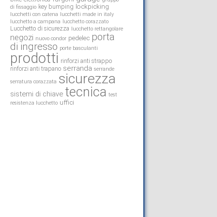
lockpicking
key bumping
di fissaggio
lucchetti con catena
lucchetti made in italy
lucchetto a campana
lucchetto corazzato
Lucchetto di sicurezza
lucchetto rettangolare
porta
negozi
pedelec
nuovo condor
di ingresso
porte basculanti
prodotti
rinforzi anti strappo
serranda
rinforzi anti trapano
serrande
sicurezza
serratura corazzata
tecnica
sistemi di chiave
test
uffici
resistenza lucchetto