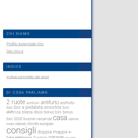
CHI SIAMO
Profilo Aziendale Viro
Sito Viro.it
INDICE
Indice completo dei post
DI COSA PARLIAMO
2 ruote
antifurto
antifurto
antifurti
bici a pedalata assistita
bici
bici
elettrica
blocca disco
bonus bici
bonus
casa
buone vacanze
bici 2020
catene
cesoie
cilindro europeo
moto
consigli
doppia mappa
e-
garage
bike
furgoni
elettronica
gruppo