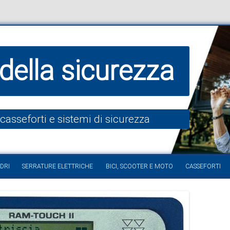
della sicurezza
 casseforti e sistemi di sicurezza
Vai al contenuto
DRI
SERRATURE ELETTRICHE
BICI, SCOOTER E MOTO
CASSEFORTI