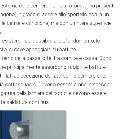
esterna delle cerniere non sia rotonda, ma presenti
esagono) in grado di aderire allo sportello non in un
e cerniere cilindriche) ma con un’intera superficie,
a.
r resistere il più possibile allo sfondamento, lo
usto, si deve appoggiare su battute
nterno della cassaforte, fra cornice e cassa. Sono
assorbono i colpi
 che principalmente
. Le battute
 i lati ad eccezione del lato con le cerniere che,
ia sottosquadro. Devono essere grandi e spesse,
egatura della lamiera del corpo, e devono essere
ta saldatura continua.