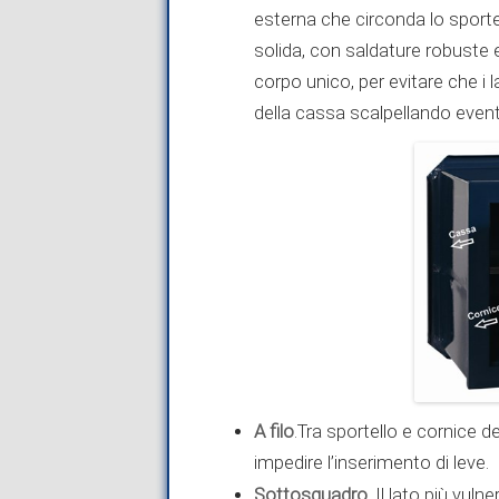
esterna che circonda lo sporte
solida, con saldature robuste 
corpo unico, per evitare che i 
della cassa scalpellando eventua
A filo
.Tra sportello e cornice d
impedire l’inserimento di leve.
Sottosquadro
. Il lato più vuln