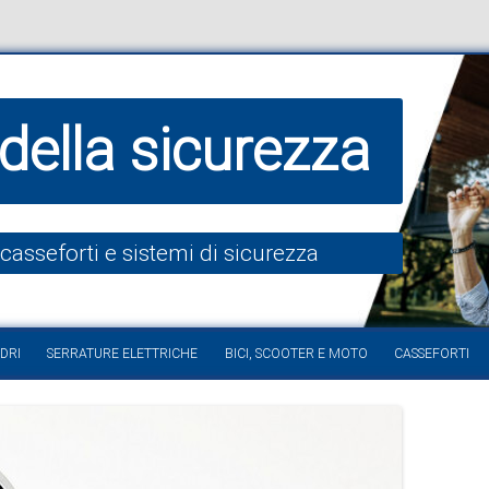
della sicurezza
 casseforti e sistemi di sicurezza
Vai al contenuto
DRI
SERRATURE ELETTRICHE
BICI, SCOOTER E MOTO
CASSEFORTI