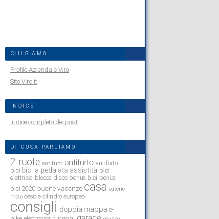
CHI SIAMO
Profilo Aziendale Viro
Sito Viro.it
INDICE
Indice completo dei post
DI COSA PARLIAMO
2 ruote
antifurto
antifurto
antifurti
bici a pedalata assistita
bici
bici
elettrica
blocca disco
bonus bici
bonus
casa
buone vacanze
bici 2020
catene
cesoie
cilindro europeo
moto
consigli
doppia mappa
e-
garage
bike
furgoni
elettronica
gruppo