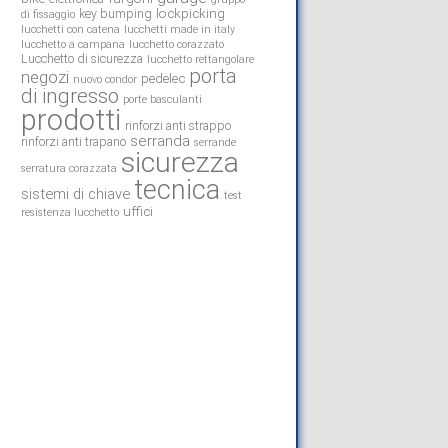
lockpicking
key bumping
di fissaggio
lucchetti con catena
lucchetti made in italy
lucchetto a campana
lucchetto corazzato
Lucchetto di sicurezza
lucchetto rettangolare
porta
negozi
pedelec
nuovo condor
di ingresso
porte basculanti
prodotti
rinforzi anti strappo
serranda
rinforzi anti trapano
serrande
sicurezza
serratura corazzata
tecnica
sistemi di chiave
test
uffici
resistenza lucchetto