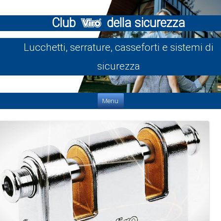
Club
della sicurezza
Lucchetti, serrature, casseforti e sistemi di
sicurezza
Vai al contenuto
Menu