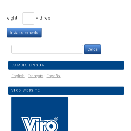
eight −
= three
Ricerca
per:
CAMBIA LINGUA
English
Français
Español
VIRO WEBSITE