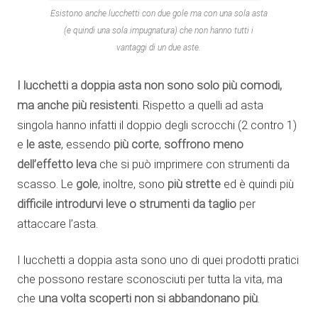
Esistono anche lucchetti con due gole ma con una sola asta
(e quindi una sola impugnatura) che non hanno tutti i
vantaggi di un due aste.
I lucchetti a doppia asta non sono solo più comodi,
ma anche più resistenti
. Rispetto a quelli ad asta
singola hanno infatti il doppio degli scrocchi (2 contro 1)
e
le aste
, essendo
più corte
,
soffrono meno
dell’effetto leva
che si può imprimere con strumenti da
scasso. Le
gole
, inoltre, sono
più strette
ed è quindi più
difficile introdurvi leve o strumenti da taglio
per
attaccare l’asta.
I lucchetti a doppia asta sono uno di quei prodotti pratici
che possono restare sconosciuti per tutta la vita, ma
che
una volta scoperti non si abbandonano più
.