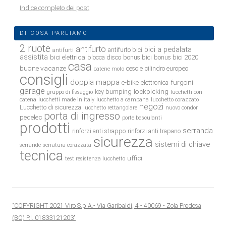
Indice completo dei post
DI COSA PARLIAMO
2 ruote
antifurto
bici a pedalata
antifurto bici
antifurti
assistita
bici elettrica
blocca disco
bonus bici
bonus bici 2020
casa
buone vacanze
cesoie
cilindro europeo
catene moto
consigli
doppia mappa
e-bike
furgoni
elettronica
garage
lockpicking
key bumping
gruppo di fissaggio
lucchetti con
catena
lucchetti made in italy
lucchetto a campana
lucchetto corazzato
negozi
Lucchetto di sicurezza
lucchetto rettangolare
nuovo condor
porta di ingresso
pedelec
porte basculanti
prodotti
serranda
rinforzi anti strappo
rinforzi anti trapano
sicurezza
sistemi di chiave
serrande
serratura corazzata
tecnica
uffici
test resistenza lucchetto
"COPYRIGHT 2021 Viro S.p.A.- Via Garibaldi, 4 - 40069 - Zola Predosa
(BO) P.I. 01833121203"