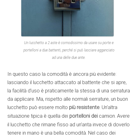
Un lucchetto a 2 aste è comodissimo da usare su porte e
portelloni a due battenti, perché si può lasciare agganciato
ad una delle due ante.
In questo caso la comodità è ancora più evidente:
lasciando il lucchetto attaccato al battente che si apre,
la facilità d’uso è praticamente la stessa di una serratura
da applicare. Ma, rispetto alle normali serrature, un buon
lucchetto può essere molto
più resistente
. Un’altra
situazione tipica è quella dei
portelloni dei
camion. Avere
il lucchetto che rimane fisso ad un’anta invece di doverlo
tenere in mano è una bella comodità. Nel caso dei